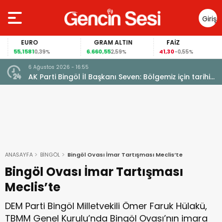
Giriş
Yap
EURO
GRAM ALTIN
FAİZ
55,1581
6.660,55
41,30
0,39%
2,59%
-0,55%
6 Ağustos 2026 - 16:55
AK Parti Bingöl İl Başkanı Seven: Bölgemiz için tarihi
fırsat pencereleri açılıyor
ANASAYFA
BİNGÖL
Bingöl Ovası İmar Tartışması Meclis’te
Bingöl Ovası İmar Tartışması
Meclis’te
DEM Parti Bingöl Milletvekili Ömer Faruk Hülakü,
TBMM Genel Kurulu’nda Bingöl Ovası’nın imara