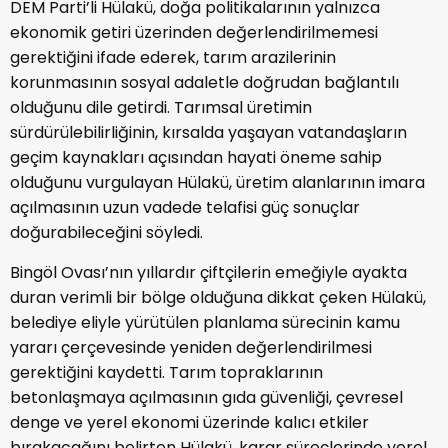
DEM Parti’li Hülakü, doğa politikalarının yalnızca
ekonomik getiri üzerinden değerlendirilmemesi
gerektiğini ifade ederek, tarım arazilerinin
korunmasının sosyal adaletle doğrudan bağlantılı
olduğunu dile getirdi. Tarımsal üretimin
sürdürülebilirliğinin, kırsalda yaşayan vatandaşların
geçim kaynakları açısından hayati öneme sahip
olduğunu vurgulayan Hülakü, üretim alanlarının imara
açılmasının uzun vadede telafisi güç sonuçlar
doğurabileceğini söyledi.
Bingöl Ovası’nın yıllardır çiftçilerin emeğiyle ayakta
duran verimli bir bölge olduğuna dikkat çeken Hülakü,
belediye eliyle yürütülen planlama sürecinin kamu
yararı çerçevesinde yeniden değerlendirilmesi
gerektiğini kaydetti. Tarım topraklarının
betonlaşmaya açılmasının gıda güvenliği, çevresel
denge ve yerel ekonomi üzerinde kalıcı etkiler
bırakacağını belirten Hülakü, karar süreçlerinde yerel