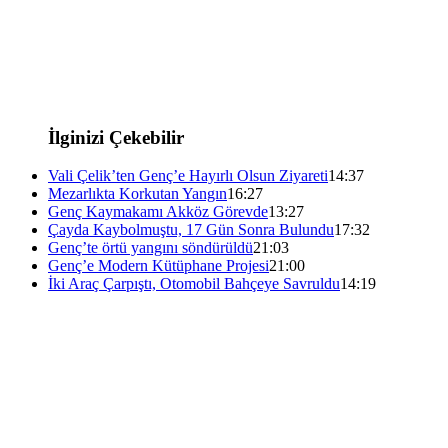
İlginizi Çekebilir
Vali Çelik’ten Genç’e Hayırlı Olsun Ziyareti
14:37
Mezarlıkta Korkutan Yangın
16:27
Genç Kaymakamı Akköz Görevde
13:27
Çayda Kaybolmuştu, 17 Gün Sonra Bulundu
17:32
Genç’te örtü yangını söndürüldü
21:03
Genç’e Modern Kütüphane Projesi
21:00
İki Araç Çarpıştı, Otomobil Bahçeye Savruldu
14:19