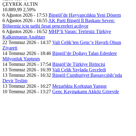
ÇEYREK ALTIN
10.889,99
2,59%
6 Ağustos 2026 - 17:53
Bingöl’de Hayvancılıkta Yeni Dönem
6 Ağustos 2026 - 16:55
AK Parti Bingöl İl Başkanı Seven:
Bölgemiz için tarihi fırsat pencereleri açılıyor
6 Ağustos 2026 - 16:52
MHP’li Varan: Terörsüz Türkiye
Kalkınmanın Anahtarı
22 Temmuz 2026 - 14:37
Vali Çelik’ten Genç’e Hayırlı Olsun
Ziyareti
14 Temmuz 2026 - 18:46
Bingöl’de Doğayı Talan Edenlere
Milyonluk Yaptırım
14 Temmuz 2026 - 17:54
Bingöl’de Türkiye Birincisi
13 Temmuz 2026 - 16:39
Vali Çelik Yaylada Geceledi
13 Temmuz 2026 - 16:32
Bingöl Cumhuriyet Başsavcılığı’nda
Devir Teslim
13 Temmuz 2026 - 16:27
Mezarlıkta Korkutan Yangın
10 Temmuz 2026 - 13:27
Genç Kaymakamı Akköz Görevde