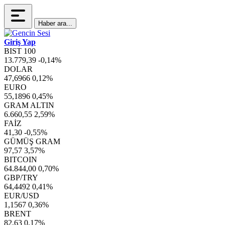
Haber ara...
Giriş Yap
BIST 100
13.779,39
-0,14%
DOLAR
47,6966
0,12%
EURO
55,1896
0,45%
GRAM ALTIN
6.660,55
2,59%
FAİZ
41,30
-0,55%
GÜMÜŞ GRAM
97,57
3,57%
BITCOIN
64.844,00
0,70%
GBP/TRY
64,4492
0,41%
EUR/USD
1,1567
0,36%
BRENT
82,63
0,17%