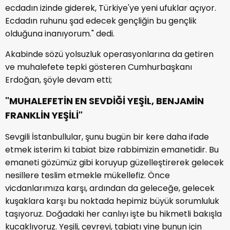
ecdadın izinde giderek, Türkiye'ye yeni ufuklar açıyor.
Ecdadın ruhunu şad edecek gençliğin bu gençlik
olduğuna inanıyorum." dedi.
Akabinde sözü yolsuzluk operasyonlarına da getiren
ve muhalefete tepki gösteren Cumhurbaşkanı
Erdoğan, şöyle devam etti;
"MUHALEFETİN EN SEVDİĞİ YEŞİL, BENJAMİN
FRANKLİN YEŞİLİ"
Sevgili İstanbullular, şunu bugün bir kere daha ifade
etmek isterim ki tabiat bize rabbimizin emanetidir. Bu
emaneti gözümüz gibi koruyup güzelleştirerek gelecek
nesillere teslim etmekle mükellefiz. Önce
vicdanlarımıza karşı, ardından da geleceğe, gelecek
kuşaklara karşı bu noktada hepimiz büyük sorumluluk
taşıyoruz. Doğadaki her canlıyı işte bu hikmetli bakışla
kucaklıyoruz. Yeşili, çevreyi, tabiatı yine bunun için