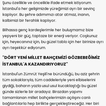
Şunu özellikle ve öncelikle ifade etmek istiyorum.
İstanbul'a her gelişimizde yüreğimizi ayrı bir sevinç
kaplıyor. Bu şehre adımımızı atar atmaz, inanın,
kalbimizi bir ferahlık kaplıyor.
Bilhassa genç kardeşlerimle her buluşmamız bize
yepyeni bir güç, taptaze bir enerji veriyor. Coşkunuz
için, heyecanınız için, bu güzel tablo için her birinize ayrı
ayrı teşekkür ediyorum.
"DÖRT YENİ MİLLET BAHÇEMİZİ GÖZBEBEĞİMİZ
İSTANBUL'A KAZANDIRIYORUZ"
İstanbul'un Zümrüt Yeşili'ne büründüğü, bu aziz şehrin
tüm sokaklarıyla, tüm caddeleriyle yeni elbiselerini
giydiği, baharın yazla usul usul kucaklaştığı bu güzel
günde sizlerle bir aradayız. Birazdan yapımı
tamamlanan millet bahçelerimizin açılışını canlı
bağlantılarla hep birlikte gerçekleştireceğiz. Her biri