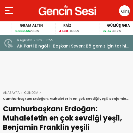
Giriş
Yap
GRAM ALTIN
FAİZ
GÜMÜŞ GRAM
6.660,55
41,30
97,57
2,59%
-0,55%
3,57%
6 Ağustos 2026 - 16:55
AK Parti Bingöl İl Başkanı Seven: Bölgemiz için tarihi
fırsat pencereleri açılıyor
ANASAYFA
GÜNDEM
Cumhurbaşkanı Erdoğan: Muhalefetin en çok sevdiği yeşil, Benjamin
Franklin yeşili
Cumhurbaşkanı Erdoğan:
Muhalefetin en çok sevdiği yeşil,
Benjamin Franklin yeşili