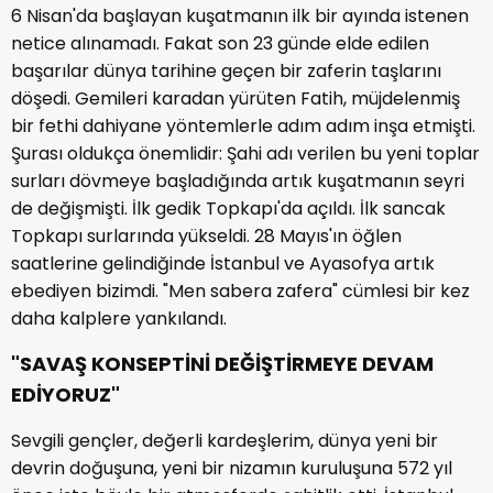
6 Nisan'da başlayan kuşatmanın ilk bir ayında istenen
netice alınamadı. Fakat son 23 günde elde edilen
başarılar dünya tarihine geçen bir zaferin taşlarını
döşedi. Gemileri karadan yürüten Fatih, müjdelenmiş
bir fethi dahiyane yöntemlerle adım adım inşa etmişti.
Şurası oldukça önemlidir: Şahi adı verilen bu yeni toplar
surları dövmeye başladığında artık kuşatmanın seyri
de değişmişti. İlk gedik Topkapı'da açıldı. İlk sancak
Topkapı surlarında yükseldi. 28 Mayıs'ın öğlen
saatlerine gelindiğinde İstanbul ve Ayasofya artık
ebediyen bizimdi. "Men sabera zafera" cümlesi bir kez
daha kalplere yankılandı.
"SAVAŞ KONSEPTİNİ DEĞİŞTİRMEYE DEVAM
EDİYORUZ"
Sevgili gençler, değerli kardeşlerim, dünya yeni bir
devrin doğuşuna, yeni bir nizamın kuruluşuna 572 yıl