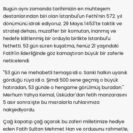
Bugün aynı zamanda tarihimizin en muhteşem
destanlarından biri olan İstanbul'un Fethi'nin 572. yıl
dönümünü idrak ediyoruz. 29 Mayıs 1453'te taktik ve
strateji dehası, muzaffer bir komutan, inanmış ve
hedefe kilitlenmiş bir orduyla birlikte İstanbul'u
fethetti. 53 gün süren kuşatma, henüz 21 yaşındaki
Fatih'in liderliğinde göz kamaştıran büyük bir zaferle
neticelendi.
"53 gün ne mehabetli temaşa idi o. Sanki halkın uyanık
gördüğü rüya idi o. Şimdi 500 sene geçmiş o büyük
hatıradan, 53 günde o hengame görülmüş buradan."
Merhum Yahya Kemal, Üsküdar'dan fetih manzarasını
5 asır sonra işte bu mısralarla ruhlarımıza
nakşediyordu.
Çağ kapatıp çağ açarak bu zaferi milletimize hediye
eden Fatih Sultan Mehmet Han ve ordusunu rahmetle,