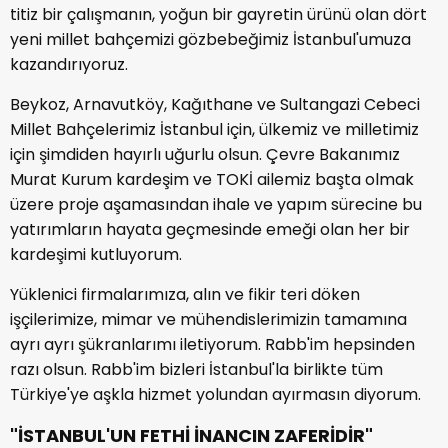
titiz bir çalışmanın, yoğun bir gayretin ürünü olan dört
yeni millet bahçemizi gözbebeğimiz İstanbul'umuza
kazandırıyoruz.
Beykoz, Arnavutköy, Kağıthane ve Sultangazi Cebeci
Millet Bahçelerimiz İstanbul için, ülkemiz ve milletimiz
için şimdiden hayırlı uğurlu olsun. Çevre Bakanımız
Murat Kurum kardeşim ve TOKİ ailemiz başta olmak
üzere proje aşamasından ihale ve yapım sürecine bu
yatırımların hayata geçmesinde emeği olan her bir
kardeşimi kutluyorum.
Yüklenici firmalarımıza, alın ve fikir teri döken
işçilerimize, mimar ve mühendislerimizin tamamına
ayrı ayrı şükranlarımı iletiyorum. Rabb'im hepsinden
razı olsun. Rabb'im bizleri İstanbul'la birlikte tüm
Türkiye'ye aşkla hizmet yolundan ayırmasın diyorum.
"İSTANBUL'UN FETHİ İNANCIN ZAFERİDİR"