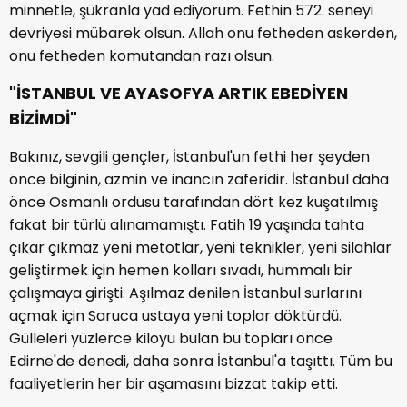
minnetle, şükranla yad ediyorum. Fethin 572. seneyi
devriyesi mübarek olsun. Allah onu fetheden askerden,
onu fetheden komutandan razı olsun.
"İSTANBUL VE AYASOFYA ARTIK EBEDİYEN
BİZİMDİ"
Bakınız, sevgili gençler, İstanbul'un fethi her şeyden
önce bilginin, azmin ve inancın zaferidir. İstanbul daha
önce Osmanlı ordusu tarafından dört kez kuşatılmış
fakat bir türlü alınamamıştı. Fatih 19 yaşında tahta
çıkar çıkmaz yeni metotlar, yeni teknikler, yeni silahlar
geliştirmek için hemen kolları sıvadı, hummalı bir
çalışmaya girişti. Aşılmaz denilen İstanbul surlarını
açmak için Saruca ustaya yeni toplar döktürdü.
Gülleleri yüzlerce kiloyu bulan bu topları önce
Edirne'de denedi, daha sonra İstanbul'a taşıttı. Tüm bu
faaliyetlerin her bir aşamasını bizzat takip etti.