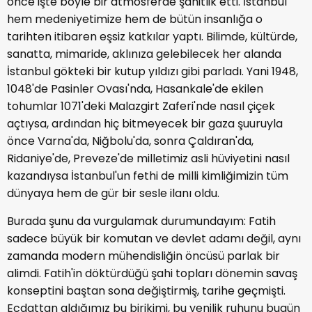
önce işte böyle bir atmosferde şahitlik etti. İstanbul
hem medeniyetimize hem de bütün insanlığa o
tarihten itibaren eşsiz katkılar yaptı. Bilimde, kültürde,
sanatta, mimaride, aklınıza gelebilecek her alanda
İstanbul gökteki bir kutup yıldızı gibi parladı. Yani 1948,
1048'de Pasinler Ovası'nda, Hasankale'de ekilen
tohumlar 1071'deki Malazgirt Zaferi'nde nasıl çiçek
açtıysa, ardından hiç bitmeyecek bir gaza şuuruyla
önce Varna'da, Niğbolu'da, sonra Çaldıran'da,
Ridaniye'de, Preveze'de milletimiz asli hüviyetini nasıl
kazandıysa İstanbul'un fethi de milli kimliğimizin tüm
dünyaya hem de gür bir sesle ilanı oldu.
Burada şunu da vurgulamak durumundayım: Fatih
sadece büyük bir komutan ve devlet adamı değil, aynı
zamanda modern mühendisliğin öncüsü parlak bir
alimdi. Fatih'in döktürdüğü şahi topları dönemin savaş
konseptini baştan sona değiştirmiş, tarihe geçmişti.
Ecdattan aldığımız bu birikimi, bu yenilik ruhunu bugün