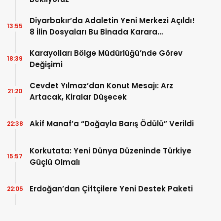
Diyarbakır’da Adaletin Yeni Merkezi Açıldı!
13:55
8 İlin Dosyaları Bu Binada Karara
Bağlanıyor
Karayolları Bölge Müdürlüğü’nde Görev
18:39
Değişimi
Cevdet Yılmaz’dan Konut Mesajı: Arz
21:20
Artacak, Kiralar Düşecek
Akif Manaf’a “Doğayla Barış Ödülü” Verildi
22:38
Korkutata: Yeni Dünya Düzeninde Türkiye
15:57
Güçlü Olmalı
Erdoğan’dan Çiftçilere Yeni Destek Paketi
22:05