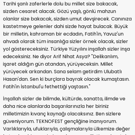
Tarihi şanlı zaferlerle dolu bu millet size bakacak,
sizden cesaret alacak. Gözü yaşlı, gönlü mahzun
olanlar size bakacak, sizden umut devşirecek. Canınıza
kastetmeye gelenler dahi sizde hayat bulacak. Büyük
bir milletin, kahraman bir ecdadın, Fatih'in, Yavuz'un
ahvadı olarak tüm insanlığa sizler örnek olacak, sizler
yol göstereceksiniz. Türkiye Yüzyılını inşallah sizler inşa
edeceksiniz. Ne diyor Arif Nihat Asya? "Delikanlım,
işaret aldığın gün atandan, yürüyeceksin. Millet
yürüyecek arkandan. Sana selam getirdim Ulubatlı
Hasan'dan. Sen ki burçlara bayrak olacak kumaştasın.
Fatih'in İstanbul'u fethettiği yaştasın."
İnşallah sizler de bilimde, kültürde, sanatta, ilimde ve
daha nice alanlarda başarılarınızla her biriniz
milletimizin kıvanç kaynağı olacaksınız. Ben sizlere
güveniyorum. TEKNOFEST gençliğine inanıyorum.
Varlıklarıyla, ufuklarıyla, çalışmalarıyla ülkemize değer