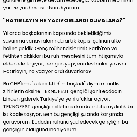
gönüllere girmeye devam edeceğiz. Rabbim hepimizin
yar ve yardımcısı olsun diyorum.
"HATIRLAYIN NE YAZIYORLARDI DUVALARA?"
Yıllarca başkalarının kapısında bekletildiğimiz
savunma sanayi alanında artık kapısı çalınan ülke
haline geldik. Genç mühendislerimiz Fatih'ten ve
fetihten aldıkları bu ruh meşalesini tüm ihtişamıyla
elden ele taşıyor, her gün yepyeni destanlar yazıyor.
Hatırlayın, ne yazıyorlardı duvarlara?
Bu CHP'liler, "zulüm 1453'te başladı" diyen o müflis
zihinlerin aksine TEKNOFEST gençliği şanlı ecdadın
izinden giderek Türkiye'ye yeni ufuklar açıyor.
TEKNOFEST gençliği milletimizi kardan daha aydınlık bir
istikbale taşıyor. Ben bu gençliği şu anda karşımda
görüyorum. Ecdadın ruhunu şad edecek gençliğin bu
gençliğin olduğuna inanıyorum.