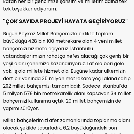
katan her bir gencimize şahsım ve milletim adına tek
tek teşekkür ediyorum.
"ÇOK SAYIDA PROJEYİ HAYATA GEÇİRİYORUZ"
Bugün Beykoz Millet Bahçemizle birlikte toplam
büyüklüğü 428 bin 100 metrekare olan 4 yeni millet
bahçemizi hizmete açıyoruz. İstanbullu
vatandaşlarımızın rahatça nefes alacağı çok geniş bir
yeşil alanı şehrimize kazandırıyoruz. Laf ola beri gele
yok. İş ola millete hizmet ola. Bugüne kadar ülkemizin
dört bir yanında 35 milyon metrekare yeşil alana sahip
292 millet bahçemizi tamamladık. Sadece İstanbul'da
5 milyon 579 bin metrekarelik alanı kapsayan 34 millet
bahçemizi kullanıma açtık. 20 millet bahçemizin de
yapımı sürüyor.
Millet bahçelerimizi afet zamanlarında toplanma alanı
olacak şekilde tasarladık. 6,2 büyüklüğündeki son