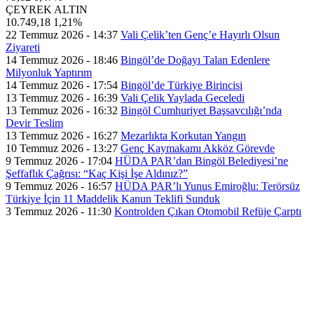
ÇEYREK ALTIN
10.749,18
1,21%
22 Temmuz 2026 - 14:37
Vali Çelik’ten Genç’e Hayırlı Olsun
Ziyareti
14 Temmuz 2026 - 18:46
Bingöl’de Doğayı Talan Edenlere
Milyonluk Yaptırım
14 Temmuz 2026 - 17:54
Bingöl’de Türkiye Birincisi
13 Temmuz 2026 - 16:39
Vali Çelik Yaylada Geceledi
13 Temmuz 2026 - 16:32
Bingöl Cumhuriyet Başsavcılığı’nda
Devir Teslim
13 Temmuz 2026 - 16:27
Mezarlıkta Korkutan Yangın
10 Temmuz 2026 - 13:27
Genç Kaymakamı Akköz Görevde
9 Temmuz 2026 - 17:04
HÜDA PAR’dan Bingöl Belediyesi’ne
Şeffaflık Çağrısı: “Kaç Kişi İşe Aldınız?”
9 Temmuz 2026 - 16:57
HÜDA PAR’lı Yunus Emiroğlu: Terörsüz
Türkiye İçin 11 Maddelik Kanun Teklifi Sunduk
3 Temmuz 2026 - 11:30
Kontrolden Çıkan Otomobil Refüje Çarptı