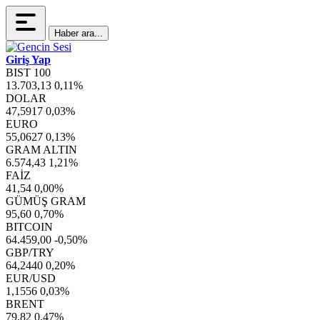
Haber ara...
Giriş Yap
BIST 100
13.703,13
0,11%
DOLAR
47,5917
0,03%
EURO
55,0627
0,13%
GRAM ALTIN
6.574,43
1,21%
FAİZ
41,54
0,00%
GÜMÜŞ GRAM
95,60
0,70%
BITCOIN
64.459,00
-0,50%
GBP/TRY
64,2440
0,20%
EUR/USD
1,1556
0,03%
BRENT
79,82
0,47%