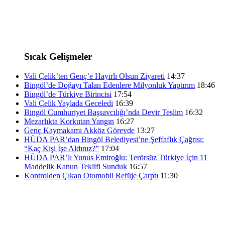
Sıcak Gelişmeler
Vali Çelik’ten Genç’e Hayırlı Olsun Ziyareti
14:37
Bingöl’de Doğayı Talan Edenlere Milyonluk Yaptırım
18:46
Bingöl’de Türkiye Birincisi
17:54
Vali Çelik Yaylada Geceledi
16:39
Bingöl Cumhuriyet Başsavcılığı’nda Devir Teslim
16:32
Mezarlıkta Korkutan Yangın
16:27
Genç Kaymakamı Akköz Görevde
13:27
HÜDA PAR’dan Bingöl Belediyesi’ne Şeffaflık Çağrısı:
“Kaç Kişi İşe Aldınız?”
17:04
HÜDA PAR’lı Yunus Emiroğlu: Terörsüz Türkiye İçin 11
Maddelik Kanun Teklifi Sunduk
16:57
Kontrolden Çıkan Otomobil Refüje Çarptı
11:30