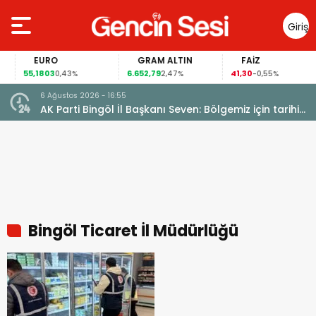
Giriş
Yap
EURO
GRAM ALTIN
FAİZ
55,1803
6.652,79
41,30
0,43%
2,47%
-0,55%
6 Ağustos 2026 - 16:55
AK Parti Bingöl İl Başkanı Seven: Bölgemiz için tarihi
fırsat pencereleri açılıyor
Bingöl Ticaret İl Müdürlüğü