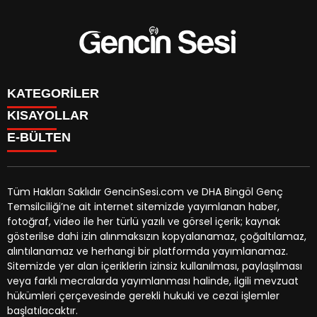
KATEGORİLER
KISAYOLLAR
GENÇ
E-BÜLTEN
BİNGÖL
BURÇLAR
KÖŞE YAZILARI
CANLI TV
GÜNDEM
FİKSTÜR
ÖZEL HABER
Tüm Hakları Saklıdır GencinSesi.com ve DHA Bingöl Genç
HAVA DURUMU
EKONOMİ
Temsilciliği’ne ait internet sitemizde yayımlanan haber,
NÖBETÇİ ECZANELER
gencinsesi.com
e-bültenine abone olarak, tarafınıza haber,
YEREL HABERLER
fotoğraf, video ile her türlü yazılı ve görsel içerik; kaynak
TRAFİK DURUMU
duyuru ve kampanya içerikli e-postaların gönderilmesini
CANLI BORSA
gösterilse dahi izin alınmaksızın kopyalanamaz, çoğaltılamaz,
YEREL HABERLER
kabul etmiş olursunuz.
KÜNYE
alıntılanamaz ve herhangi bir platformda yayımlanamaz.
GAZETELER
İLETİŞİM
Sitemizde yer alan içeriklerin izinsiz kullanılması, paylaşılması
veya farklı mecralarda yayımlanması halinde, ilgili mevzuat
hükümleri çerçevesinde gerekli hukuki ve cezai işlemler
başlatılacaktır.