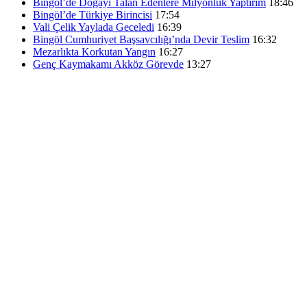
Bingöl’de Doğayı Talan Edenlere Milyonluk Yaptırım
18:46
Bingöl’de Türkiye Birincisi
17:54
Vali Çelik Yaylada Geceledi
16:39
Bingöl Cumhuriyet Başsavcılığı’nda Devir Teslim
16:32
Mezarlıkta Korkutan Yangın
16:27
Genç Kaymakamı Akköz Görevde
13:27