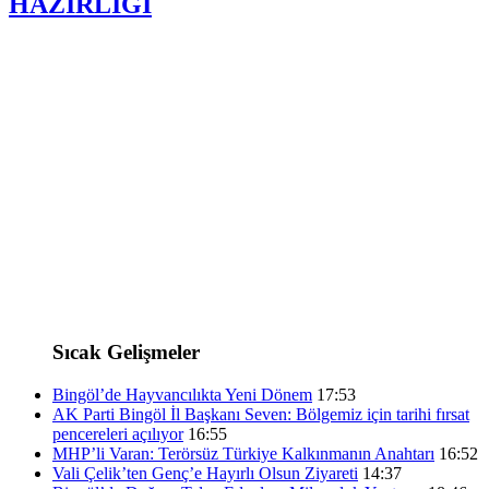
HAZIRLIĞI
Sıcak Gelişmeler
Bingöl’de Hayvancılıkta Yeni Dönem
17:53
AK Parti Bingöl İl Başkanı Seven: Bölgemiz için tarihi fırsat
pencereleri açılıyor
16:55
MHP’li Varan: Terörsüz Türkiye Kalkınmanın Anahtarı
16:52
Vali Çelik’ten Genç’e Hayırlı Olsun Ziyareti
14:37