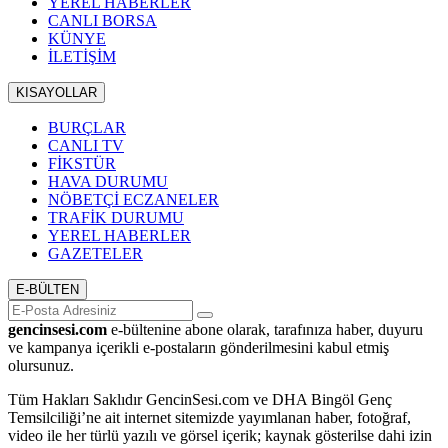
YEREL HABERLER
CANLI BORSA
KÜNYE
İLETİŞİM
KISAYOLLAR
BURÇLAR
CANLI TV
FİKSTÜR
HAVA DURUMU
NÖBETÇİ ECZANELER
TRAFİK DURUMU
YEREL HABERLER
GAZETELER
E-BÜLTEN
gencinsesi.com
e-bültenine abone olarak, tarafınıza haber, duyuru
ve kampanya içerikli e-postaların gönderilmesini kabul etmiş
olursunuz.
Tüm Hakları Saklıdır GencinSesi.com ve DHA Bingöl Genç
Temsilciliği’ne ait internet sitemizde yayımlanan haber, fotoğraf,
video ile her türlü yazılı ve görsel içerik; kaynak gösterilse dahi izin