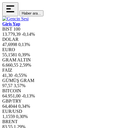
Haber ara...
Giriş Yap
BIST 100
13.779,39
-0,14%
DOLAR
47,6998
0,13%
EURO
55,1581
0,39%
GRAM ALTIN
6.660,55
2,59%
FAİZ
41,30
-0,55%
GÜMÜŞ GRAM
97,57
3,57%
BITCOIN
64.951,00
-0,13%
GBP/TRY
64,4044
0,34%
EUR/USD
1,1559
0,30%
BRENT
83,55
1,29%