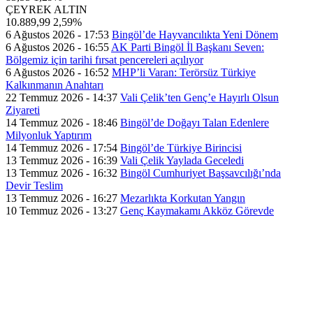
ÇEYREK ALTIN
10.889,99
2,59%
6 Ağustos 2026 - 17:53
Bingöl’de Hayvancılıkta Yeni Dönem
6 Ağustos 2026 - 16:55
AK Parti Bingöl İl Başkanı Seven:
Bölgemiz için tarihi fırsat pencereleri açılıyor
6 Ağustos 2026 - 16:52
MHP’li Varan: Terörsüz Türkiye
Kalkınmanın Anahtarı
22 Temmuz 2026 - 14:37
Vali Çelik’ten Genç’e Hayırlı Olsun
Ziyareti
14 Temmuz 2026 - 18:46
Bingöl’de Doğayı Talan Edenlere
Milyonluk Yaptırım
14 Temmuz 2026 - 17:54
Bingöl’de Türkiye Birincisi
13 Temmuz 2026 - 16:39
Vali Çelik Yaylada Geceledi
13 Temmuz 2026 - 16:32
Bingöl Cumhuriyet Başsavcılığı’nda
Devir Teslim
13 Temmuz 2026 - 16:27
Mezarlıkta Korkutan Yangın
10 Temmuz 2026 - 13:27
Genç Kaymakamı Akköz Görevde