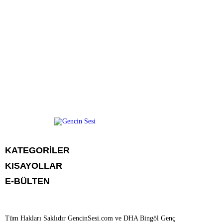
KATEGORİLER
KISAYOLLAR
GENÇ
E-BÜLTEN
BİNGÖL
BURÇLAR
KÖŞE YAZILARI
CANLI TV
GÜNDEM
FİKSTÜR
ÖZEL HABER
HAVA DURUMU
EKONOMİ
Tüm Hakları Saklıdır GencinSesi.com ve DHA Bingöl Genç
NÖBETÇİ ECZANELER
YEREL HABERLER