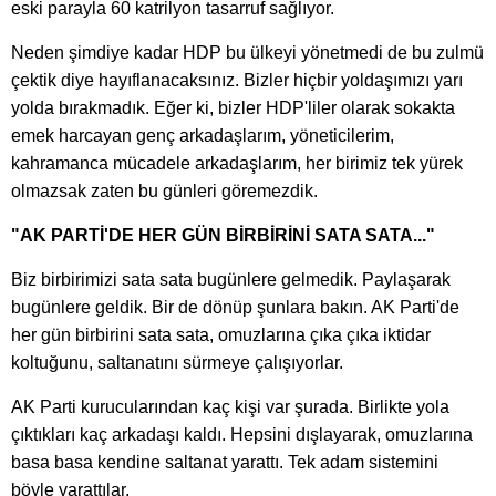
eski parayla 60 katrilyon tasarruf sağlıyor.
Neden şimdiye kadar HDP bu ülkeyi yönetmedi de bu zulmü
çektik diye hayıflanacaksınız. Bizler hiçbir yoldaşımızı yarı
yolda bırakmadık. Eğer ki, bizler HDP'liler olarak sokakta
emek harcayan genç arkadaşlarım, yöneticilerim,
kahramanca mücadele arkadaşlarım, her birimiz tek yürek
olmazsak zaten bu günleri göremezdik.
"AK PARTİ'DE HER GÜN BİRBİRİNİ SATA SATA..."
Biz birbirimizi sata sata bugünlere gelmedik. Paylaşarak
bugünlere geldik. Bir de dönüp şunlara bakın. AK Parti'de
her gün birbirini sata sata, omuzlarına çıka çıka iktidar
koltuğunu, saltanatını sürmeye çalışıyorlar.
AK Parti kurucularından kaç kişi var şurada. Birlikte yola
çıktıkları kaç arkadaşı kaldı. Hepsini dışlayarak, omuzlarına
basa basa kendine saltanat yarattı. Tek adam sistemini
böyle yarattılar.