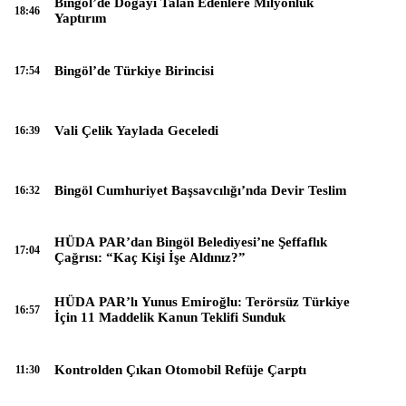
Bingöl’de Doğayı Talan Edenlere Milyonluk
18:46
Yaptırım
Bingöl’de Türkiye Birincisi
17:54
Vali Çelik Yaylada Geceledi
16:39
Bingöl Cumhuriyet Başsavcılığı’nda Devir Teslim
16:32
HÜDA PAR’dan Bingöl Belediyesi’ne Şeffaflık
17:04
Çağrısı: “Kaç Kişi İşe Aldınız?”
HÜDA PAR’lı Yunus Emiroğlu: Terörsüz Türkiye
16:57
İçin 11 Maddelik Kanun Teklifi Sunduk
Kontrolden Çıkan Otomobil Refüje Çarptı
11:30