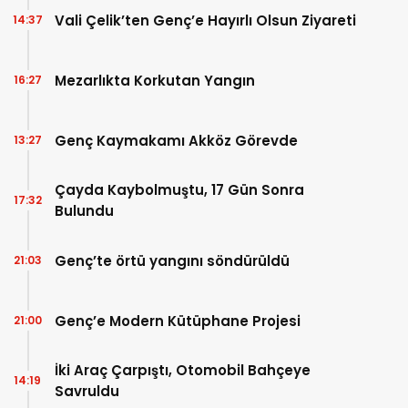
Vali Çelik’ten Genç’e Hayırlı Olsun Ziyareti
14:37
Mezarlıkta Korkutan Yangın
16:27
Genç Kaymakamı Akköz Görevde
13:27
Çayda Kaybolmuştu, 17 Gün Sonra
17:32
Bulundu
Genç’te örtü yangını söndürüldü
21:03
Genç’e Modern Kütüphane Projesi
21:00
İki Araç Çarpıştı, Otomobil Bahçeye
14:19
Savruldu