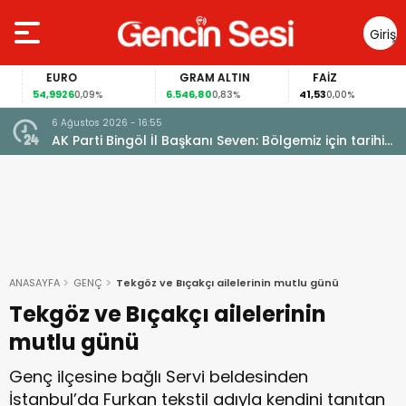
Giriş
Yap
EURO
GRAM ALTIN
FAİZ
54,9926
6.546,80
41,53
0,09%
0,83%
0,00%
6 Ağustos 2026 - 16:55
AK Parti Bingöl İl Başkanı Seven: Bölgemiz için tarihi
fırsat pencereleri açılıyor
ANASAYFA
GENÇ
Tekgöz ve Bıçakçı ailelerinin mutlu günü
Tekgöz ve Bıçakçı ailelerinin
mutlu günü
Genç ilçesine bağlı Servi beldesinden
İstanbul’da Furkan tekstil adıyla kendini tanıtan