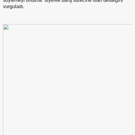
söylemeyi unutma” diyerek barış sürecine olan desteğini
vurguladı.