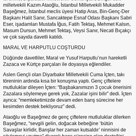
milletvekili Kazım Ataoğlu, İstanbul Milletvekili Mukadder
Başeğmez, İstanbul meclis üyesi Hatip Aras, Bin-Genç-Der
Başkanı Halit Sanır, Sancaktepe Esnaf Odası Başkanı Sabri
Eser, işadamları Mustafa İğus, Fatih Tektaş, Mehmet Kalsın,
Masum Dursun, Mehmet Tektaş, Veysi Sanır, Necati Bıçakçı
ve çok sayıda davetli katıldı.
MARAL VE HARPUTLU COŞTURDU
Düğünde davetliler, Maral ve Yusuf Harputlu’nun hareketli
Zazaca ve Kürtçe parçaları ile doyasıya eğlendiler.
Aslen Gençli olan Diyarbakır Milletvekili Cuma İçten, takı
töreninin ardında kısa bir konuşma yaptı. Genç çiftelere
mutluluklar dileyen İçten: “Başbakanımızın 3 çocuk önerisini
Zazalara söylemeye gerek yok, Zazalar işini bilir” dedi. İçten
ayrıca: “memleketimizde devam eden barış sürecine her
kesimden destek bekliyoruz” dedi.
Ataoğlu ve Başeğmez de genç çiftelere mutluluklar dilerken
Başeğmez, “sevgili gelin, doğacak bebeğine ‘bütün
Savaşlar kirlidir, Barışlar her zaman kutsaldır’ ninnisini de