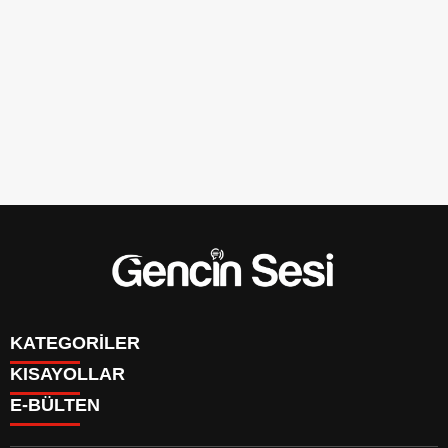
KATEGORİLER
KISAYOLLAR
GENÇ
E-BÜLTEN
BİNGÖL
BURÇLAR
KÖŞE YAZILARI
CANLI TV