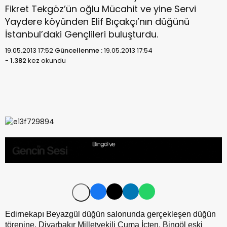
Fikret Tekgöz’ün oğlu Mücahit ve yine Servi
Yaydere köyünden Elif Bıçakçı’nın düğünü
İstanbul’daki Gençlileri buluşturdu.
19.05.2013 17:52
Güncellenme :
19.05.2013 17:54
-
1.382
kez okundu
Edirnekapı Beyazgül düğün salonunda gerçekleşen düğün
törenine, Diyarbakır Milletvekili Cuma İçten, Bingöl eski