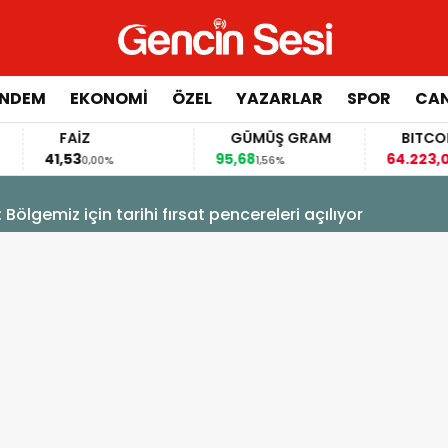
NDEM
EKONOMİ
ÖZEL
YAZARLAR
SPOR
CAN
FAİZ
GÜMÜŞ GRAM
BITCOIN
41,53
95,68
64.223,00
0,00%
1,56%
-0,
 Bölgemiz için tarihi fırsat pencereleri açılıyor