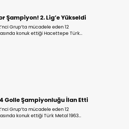
or Şampiyon! 2. Lig’e Yükseldi
 2’nci Grup’ta mücadele eden 12
hasında konuk ettiği Hacettepe Türk
r’u 4-0 mağlup ederek sezonun bitimine
şampiyonluğunu ilan etti. Yeşil-beyazlı
 TFF 2’nci Lig’e yükselmeyi garantiledi.
4 Golle Şampiyonluğu İlan Etti
 2’nci Grup’ta mücadele eden 12
asında konuk ettiği Türk Metal 1963
lup ederek sezonun bitimine 2 hafta
ğunu ilan etti. Yeşil-beyazlı ekip,