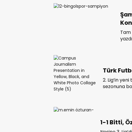
Şam
Kon
Tam 3
yazdı
şampi
bırak
Türk Futb
2. Lig’in yen
sezonuna bo
alanda öneml
tüm borçların
kamuoyuna 
1-1 Bitti, 
Nesine 3. Lig