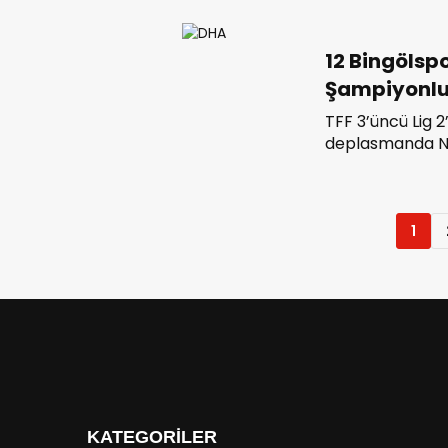
gelecek sezon 
kazandı.
12 Bingölsp
Şampiyonlu
TFF 3’üncü Lig 2
deplasmanda Ni
golüyle 1-0 ma
adım attı. Yeşil-
sadece 1 puan 
edecek.
1
KATEGORİLER