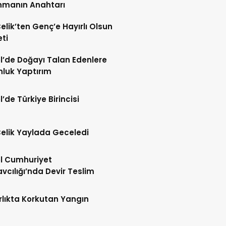
nmanın Anahtarı
Çelik’ten Genç’e Hayırlı Olsun
eti
l’de Doğayı Talan Edenlere
nluk Yaptırım
l’de Türkiye Birincisi
Çelik Yaylada Geceledi
l Cumhuriyet
vcılığı’nda Devir Teslim
lıkta Korkutan Yangın