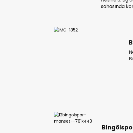
sahasında konu
berabere kald
törende konu
Özturan, görev
B
N
B
B
Bingölspo