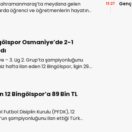
Genç
e Kahramanmaraş’ta meydana gelen
13:27
rılarda öğrenci ve öğretmenlerin hayatını
erine 12 Bingölspor Kulübü, pazar günü
anlanan tüm şampiyonluk kutlamalarını
 duyurdu.
gölspor Osmaniye’de 2-1
dı
 – 3. Lig 2. Grup’ta şampiyonluğunu
z hafta ilan eden 12 Bingölspor, ligin 29.
nda deplasmanda karşılaştığı
espor’u 2-1 mağlup etti.
 12 Bingölspor’a 89 Bin TL
 Futbol Disiplin Kurulu (PFDK), 12
’un şampiyonluğunu ilan ettiği Türk
 maçında yaşanan ihlaller nedeniyle
öneticilere toplam 89 bin TL para cezası