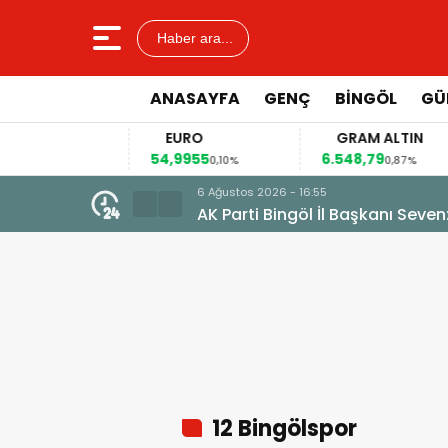
Haber ara...
ANASAYFA
GENÇ
BİNGÖL
GÜ
R
EURO
GRAM ALTIN
6
54,9955
6.548,79
0,14%
0,10%
0,87%
6 Ağustos 2026 - 16:55
AK Parti Bingöl İl Başkanı Seven:
12 Bingölspor