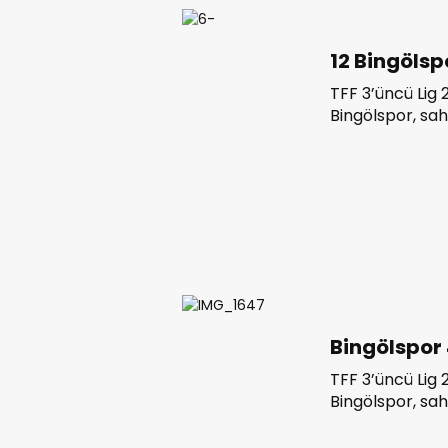
verdi.
12 Bingölsp
TFF 3’üncü Lig
Bingölspor, sa
Metal 1963 Spo
iki hafta kala 
ekip bu sonuçla
Bingölspor 
TFF 3’üncü Lig
Bingölspor, sah
Spor’u 4-0 mağ
kala şampiyonlu