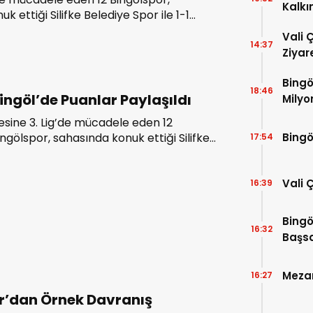
Kalkı
k ettiği Silifke Belediye Spor ile 1-1
ı. Karşılaşmanın ardından düzenlenen
Vali 
şan Kulüp Başkanı Mehmet Emin
14:37
Ziyar
inden istifa ettiğini açıkladı.
Bingö
18:46
ingöl’de Puanlar Paylaşıldı
Milyo
esine 3. Lig’de mücadele eden 12
Bingö
ingölspor, sahasında konuk ettiği Silifke
17:54
elediye Spor ile 1-1 berabere kaldı.
Vali 
16:39
Bingö
16:32
Başsa
Mezar
16:27
r’dan Örnek Davranış