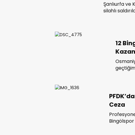
Şanlıurfa v
silahlı saldı
kaybetmesi üz
yapılması pl
iptal ettiğini
12 Bin
Kazan
Osmaniye
geçtiğimi
haftası
Osmaniy
PFDK’dan
Ceza
Profesyonel
Bingölspor 
Metal 1963
kulüp ve y