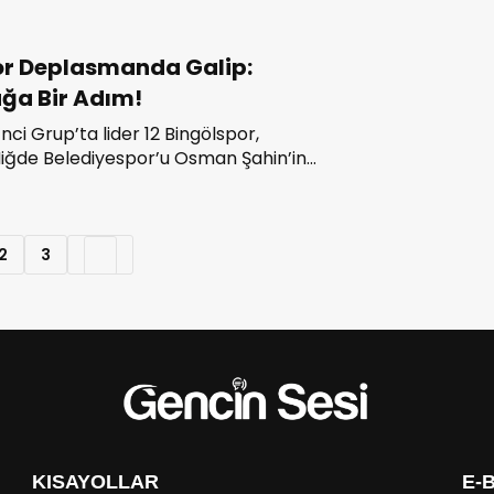
TFF 2’nci Lig’de mücadele etmeye hak
or Deplasmanda Galip:
ğa Bir Adım!
’nci Grup’ta lider 12 Bingölspor,
ğde Belediyespor’u Osman Şahin’in
ğlup ederek şampiyonluk yolunda dev bir
beyazlı ekip, ligin bitimine 3 hafta kala
alması durumunda şampiyonluğunu ilan
2
3
KISAYOLLAR
E-