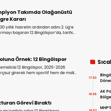
piyon Takımda Olağanüstü
gre Kararı
0 yıllık hasretin ardından adını 2. Lig’e
rmayı başaran 12 Bingölspor’da, tarihi
yonluğun sevinci yerini belirsizliğe
tı.
oluna Örnek: 12 Bingölspor
Sıca
i temsilcisi 12 Bingölspor, 2025-2026
rçsuz girerek hem sportif hem de mali
Bingö
i bir başarıya imza attı. Kulüp yönetimi,
17:53
Dön
 sıfırlandığını resmi belgelerle
duyurdu.
AK Pa
16:55
Bölgem
Özturan Görevi Bıraktı
pence
MHP’l
’de mücadele eden 12 Bingölspor,
16:52