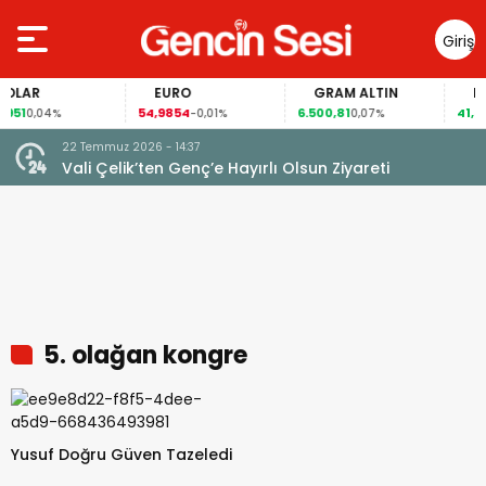
Giriş
Yap
LAR
EURO
GRAM ALTIN
FAİZ
51
54,9854
6.500,81
41,57
0,04%
-0,01%
0,07%
0,
22 Temmuz 2026 - 14:37
Vali Çelik’ten Genç’e Hayırlı Olsun Ziyareti
5. olağan kongre
Yusuf Doğru Güven Tazeledi