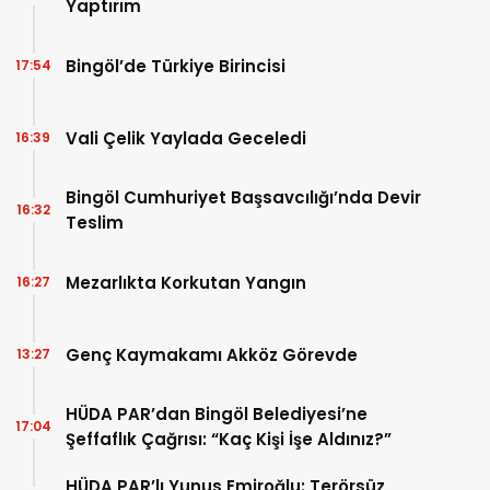
Yaptırım
Bingöl’de Türkiye Birincisi
17:54
Vali Çelik Yaylada Geceledi
16:39
Bingöl Cumhuriyet Başsavcılığı’nda Devir
16:32
Teslim
Mezarlıkta Korkutan Yangın
16:27
Genç Kaymakamı Akköz Görevde
13:27
HÜDA PAR’dan Bingöl Belediyesi’ne
17:04
Şeffaflık Çağrısı: “Kaç Kişi İşe Aldınız?”
HÜDA PAR’lı Yunus Emiroğlu: Terörsüz