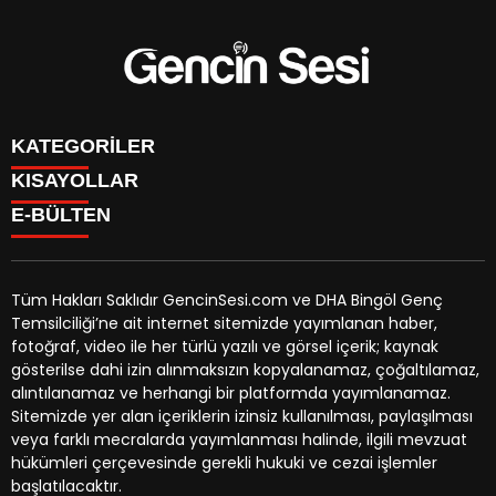
KATEGORİLER
KISAYOLLAR
GENÇ
E-BÜLTEN
BİNGÖL
BURÇLAR
KÖŞE YAZILARI
CANLI TV
GÜNDEM
FİKSTÜR
ÖZEL HABER
Tüm Hakları Saklıdır GencinSesi.com ve DHA Bingöl Genç
HAVA DURUMU
EKONOMİ
Temsilciliği’ne ait internet sitemizde yayımlanan haber,
NÖBETÇİ ECZANELER
gencinsesi.com
e-bültenine abone olarak, tarafınıza haber,
YEREL HABERLER
fotoğraf, video ile her türlü yazılı ve görsel içerik; kaynak
TRAFİK DURUMU
duyuru ve kampanya içerikli e-postaların gönderilmesini
CANLI BORSA
gösterilse dahi izin alınmaksızın kopyalanamaz, çoğaltılamaz,
YEREL HABERLER
kabul etmiş olursunuz.
KÜNYE
alıntılanamaz ve herhangi bir platformda yayımlanamaz.
GAZETELER
İLETİŞİM
Sitemizde yer alan içeriklerin izinsiz kullanılması, paylaşılması
veya farklı mecralarda yayımlanması halinde, ilgili mevzuat
hükümleri çerçevesinde gerekli hukuki ve cezai işlemler
başlatılacaktır.