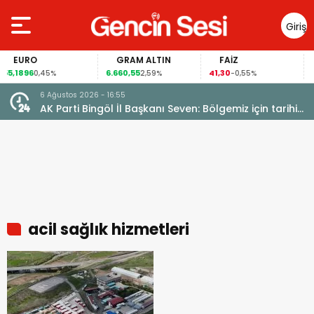
Giriş
Yap
EURO
GRAM ALTIN
FAİZ
G
,1896
6.660,55
41,30
97,
0,45%
2,59%
-0,55%
6 Ağustos 2026 - 16:55
AK Parti Bingöl İl Başkanı Seven: Bölgemiz için tarihi
fırsat pencereleri açılıyor
acil sağlık hizmetleri