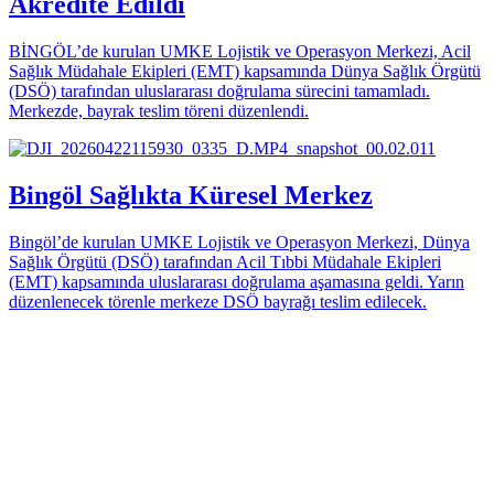
Akredite Edildi
BİNGÖL’de kurulan UMKE Lojistik ve Operasyon Merkezi, Acil
Sağlık Müdahale Ekipleri (EMT) kapsamında Dünya Sağlık Örgütü
(DSÖ) tarafından uluslararası doğrulama sürecini tamamladı.
Merkezde, bayrak teslim töreni düzenlendi.
Bingöl Sağlıkta Küresel Merkez
Bingöl’de kurulan UMKE Lojistik ve Operasyon Merkezi, Dünya
Sağlık Örgütü (DSÖ) tarafından Acil Tıbbi Müdahale Ekipleri
(EMT) kapsamında uluslararası doğrulama aşamasına geldi. Yarın
düzenlenecek törenle merkeze DSÖ bayrağı teslim edilecek.