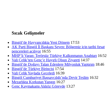
Sıcak Gelişmeler
Bingöl’de Hayvancılıkta Yeni Dönem
17:53
AK Parti Bingöl İl Başkanı Seven: Bölgemiz için tarihi fırsat
pencereleri açılıyor
16:55
MHP’li Varan: Terörsüz Türkiye Kalkınmanın Anahtarı
16:52
Vali Çelik’ten Genç’e Hayırlı Olsun Ziyareti
14:37
Bingöl’de Doğayı Talan Edenlere Milyonluk Yaptırım
18:46
Bingöl’de Türkiye Birincisi
17:54
Vali Çelik Yaylada Geceledi
16:39
Bingöl Cumhuriyet Başsavcılığı’nda Devir Teslim
16:32
Mezarlıkta Korkutan Yangın
16:27
Genç Kaymakamı Akköz Görevde
13:27