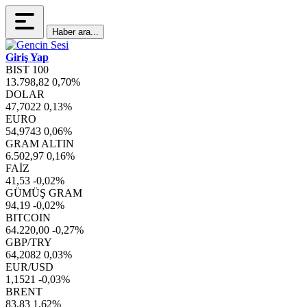
Haber ara...
Giriş Yap
BIST 100
13.798,82
0,70%
DOLAR
47,7022
0,13%
EURO
54,9743
0,06%
GRAM ALTIN
6.502,97
0,16%
FAİZ
41,53
-0,02%
GÜMÜŞ GRAM
94,19
-0,02%
BITCOIN
64.220,00
-0,27%
GBP/TRY
64,2082
0,03%
EUR/USD
1,1521
-0,03%
BRENT
83,83
1,62%