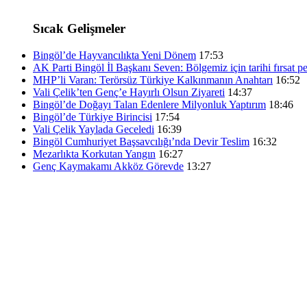
Sıcak Gelişmeler
Bingöl’de Hayvancılıkta Yeni Dönem
17:53
AK Parti Bingöl İl Başkanı Seven: Bölgemiz için tarihi fırsat pe
MHP’li Varan: Terörsüz Türkiye Kalkınmanın Anahtarı
16:52
Vali Çelik’ten Genç’e Hayırlı Olsun Ziyareti
14:37
Bingöl’de Doğayı Talan Edenlere Milyonluk Yaptırım
18:46
Bingöl’de Türkiye Birincisi
17:54
Vali Çelik Yaylada Geceledi
16:39
Bingöl Cumhuriyet Başsavcılığı’nda Devir Teslim
16:32
Mezarlıkta Korkutan Yangın
16:27
Genç Kaymakamı Akköz Görevde
13:27