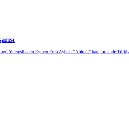
arısı
göl’ü temsil eden Eymen Eren Aybek, “Abluka” kategorisinde Türkiye ik