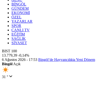
BİNGÖL
GÜNDEM
EKONOMİ
ÖZEL
YAZARLAR
SPOR
CANLI TV
EĞİTİM
SAĞLIK
SİYASET
BIST 100
13.779,39
-0,14%
6 Ağustos 2026 - 17:53
Bingöl’de Hayvancılıkta Yeni Dönem
Bingöl
Açık
31 °