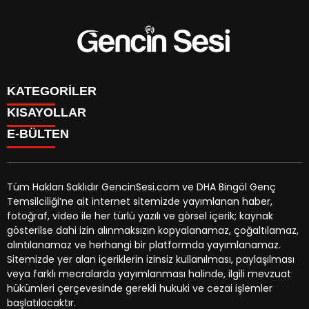
KATEGORİLER
KISAYOLLAR
GENÇ
E-BÜLTEN
BİNGÖL
BURÇLAR
KÖŞE YAZILARI
CANLI TV
GÜNDEM
FİKSTÜR
ÖZEL HABER
Tüm Hakları Saklıdır GencinSesi.com ve DHA Bingöl Genç
HAVA DURUMU
EKONOMİ
Temsilciliği’ne ait internet sitemizde yayımlanan haber,
NÖBETÇİ ECZANELER
gencinsesi.com
e-bültenine abone olarak, tarafınıza haber,
YEREL HABERLER
fotoğraf, video ile her türlü yazılı ve görsel içerik; kaynak
TRAFİK DURUMU
duyuru ve kampanya içerikli e-postaların gönderilmesini
CANLI BORSA
gösterilse dahi izin alınmaksızın kopyalanamaz, çoğaltılamaz,
YEREL HABERLER
kabul etmiş olursunuz.
KÜNYE
alıntılanamaz ve herhangi bir platformda yayımlanamaz.
GAZETELER
İLETİŞİM
Sitemizde yer alan içeriklerin izinsiz kullanılması, paylaşılması
veya farklı mecralarda yayımlanması halinde, ilgili mevzuat
hükümleri çerçevesinde gerekli hukuki ve cezai işlemler
başlatılacaktır.