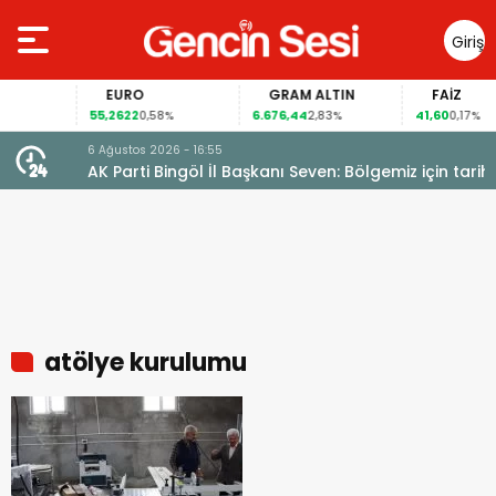
Giriş
Yap
EURO
GRAM ALTIN
FAİZ
55,2622
6.676,44
41,60
0,58%
2,83%
0,17%
6 Ağustos 2026 - 16:55
AK Parti Bingöl İl Başkanı Seven: Bölgemiz için tarihi
fırsat pencereleri açılıyor
atölye kurulumu