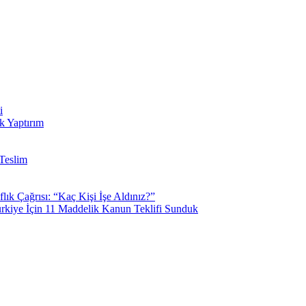
i
k Yaptırım
Teslim
k Çağrısı: “Kaç Kişi İşe Aldınız?”
kiye İçin 11 Maddelik Kanun Teklifi Sunduk