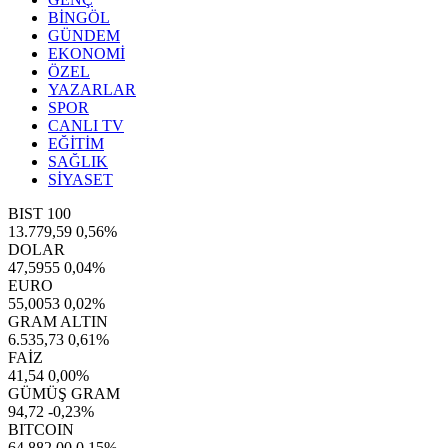
BİNGÖL
GÜNDEM
EKONOMİ
ÖZEL
YAZARLAR
SPOR
CANLI TV
EĞİTİM
SAĞLIK
SİYASET
BIST 100
13.779,59
0,56%
DOLAR
47,5955
0,04%
EURO
55,0053
0,02%
GRAM ALTIN
6.535,73
0,61%
FAİZ
41,54
0,00%
GÜMÜŞ GRAM
94,72
-0,23%
BITCOIN
64.882,00
0,15%