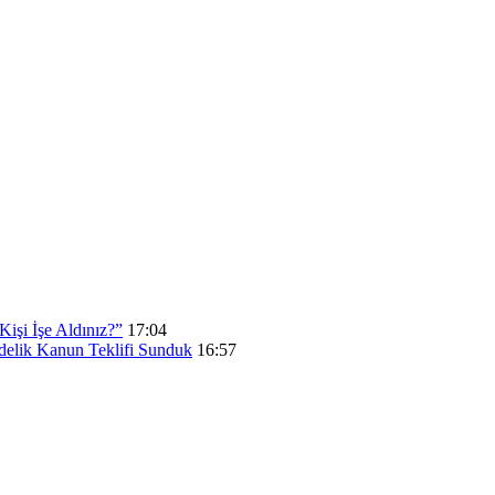
işi İşe Aldınız?”
17:04
elik Kanun Teklifi Sunduk
16:57