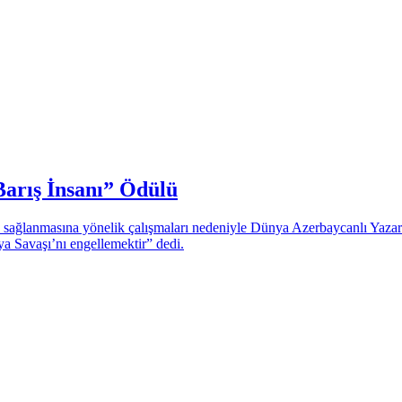
arış İnsanı” Ödülü
n sağlanmasına yönelik çalışmaları nedeniyle Dünya Azerbaycanlı Yazar
Savaşı’nı engellemektir” dedi.