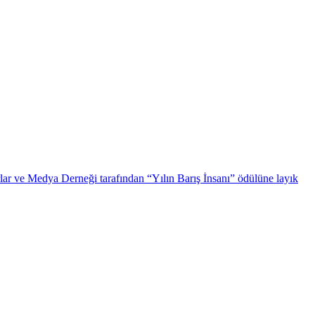
lar ve Medya Derneği tarafından “Yılın Barış İnsanı” ödülüne layık