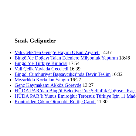
Sıcak Gelişmeler
Vali Çelik’ten Genç’e Hayırlı Olsun Ziyareti
14:37
Bingöl’de Doğayı Talan Edenlere Milyonluk Yaptırım
18:46
Bingöl’de Türkiye Birincisi
17:54
Vali Çelik Yaylada Geceledi
16:39
Bingöl Cumhuriyet Başsavcılığı’nda Devir Teslim
16:32
Mezarlıkta Korkutan Yangın
16:27
Genç Kaymakamı Akköz Görevde
13:27
HÜDA PAR’dan Bingöl Belediyesi’ne Şeffaflık Çağrısı: “Kaç K
HÜDA PAR’lı Yunus Emiroğlu: Terörsüz Türkiye İçin 11 Madd
Kontrolden Çıkan Otomobil Refüje Çarptı
11:30