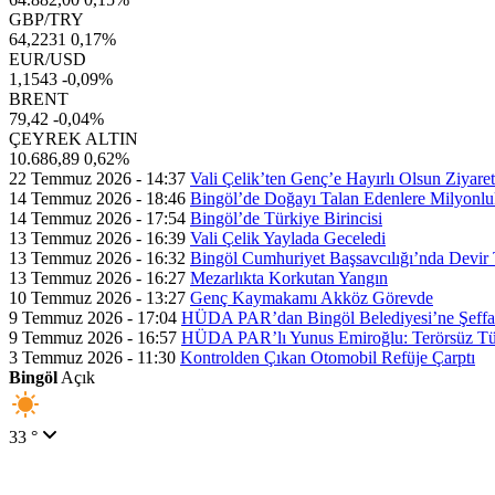
GBP/TRY
64,2231
0,17%
EUR/USD
1,1543
-0,09%
BRENT
79,42
-0,04%
ÇEYREK ALTIN
10.686,89
0,62%
22 Temmuz 2026 - 14:37
Vali Çelik’ten Genç’e Hayırlı Olsun Ziyaret
14 Temmuz 2026 - 18:46
Bingöl’de Doğayı Talan Edenlere Milyonlu
14 Temmuz 2026 - 17:54
Bingöl’de Türkiye Birincisi
13 Temmuz 2026 - 16:39
Vali Çelik Yaylada Geceledi
13 Temmuz 2026 - 16:32
Bingöl Cumhuriyet Başsavcılığı’nda Devir 
13 Temmuz 2026 - 16:27
Mezarlıkta Korkutan Yangın
10 Temmuz 2026 - 13:27
Genç Kaymakamı Akköz Görevde
9 Temmuz 2026 - 17:04
HÜDA PAR’dan Bingöl Belediyesi’ne Şeffaflı
9 Temmuz 2026 - 16:57
HÜDA PAR’lı Yunus Emiroğlu: Terörsüz Tür
3 Temmuz 2026 - 11:30
Kontrolden Çıkan Otomobil Refüje Çarptı
Bingöl
Açık
33 °