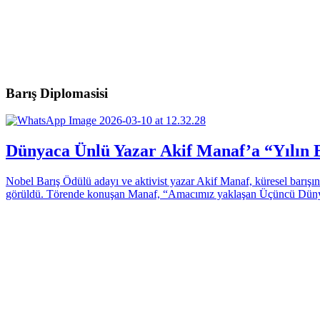
Barış Diplomasisi
Dünyaca Ünlü Yazar Akif Manaf’a “Yılın B
Nobel Barış Ödülü adayı ve aktivist yazar Akif Manaf, küresel barışı
görüldü. Törende konuşan Manaf, “Amacımız yaklaşan Üçüncü Dünya 