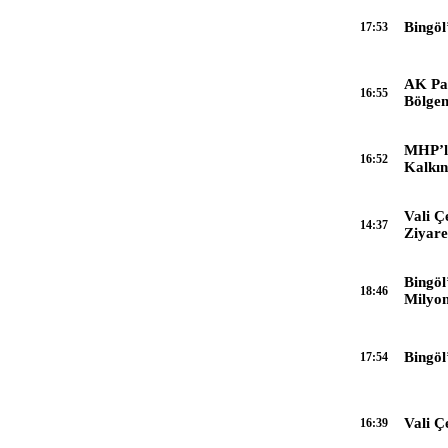
Bingöl
17:53
AK Par
16:55
Bölgemi
açılıyo
MHP’li
16:52
Kalkı
Vali Ç
14:37
Ziyare
Bingöl
18:46
Milyon
Bingöl
17:54
Vali Ç
16:39