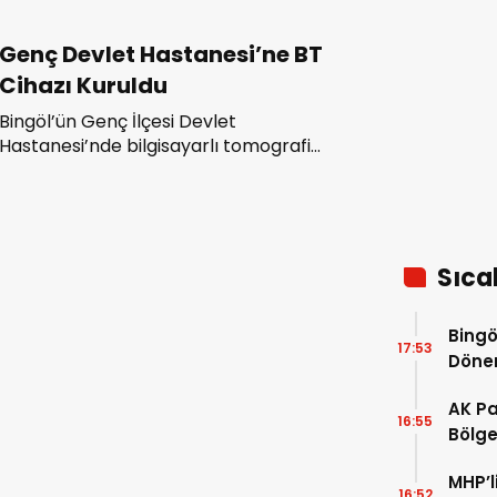
Genç Devlet Hastanesi’ne BT
Cihazı Kuruldu
Bingöl’ün Genç İlçesi Devlet
Hastanesi’nde bilgisayarlı tomografi
(BT) cihazı hizmete girdi.
Sıca
Bingö
17:53
Dön
AK Pa
16:55
Bölgem
pence
MHP’l
16:52