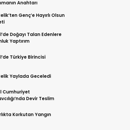
nmanın Anahtarı
Çelik’ten Genç’e Hayırlı Olsun
eti
l’de Doğayı Talan Edenlere
nluk Yaptırım
l’de Türkiye Birincisi
Çelik Yaylada Geceledi
l Cumhuriyet
vcılığı’nda Devir Teslim
lıkta Korkutan Yangın