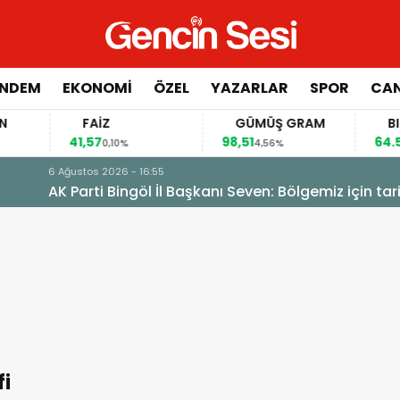
NDEM
EKONOMİ
ÖZEL
YAZARLAR
SPOR
CAN
FAİZ
GÜMÜŞ GRAM
BITCOIN
41,57
98,51
64.553,00
0,10%
4,56%
 Bölgemiz için tarihi fırsat pencereleri açılıyor
fi