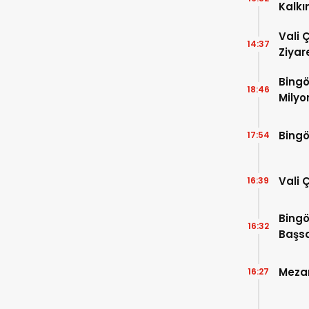
Kalkı
Vali 
14:37
Ziyar
Bingö
18:46
Milyo
Bingö
17:54
Vali 
16:39
Bingö
16:32
Başsa
Mezar
16:27