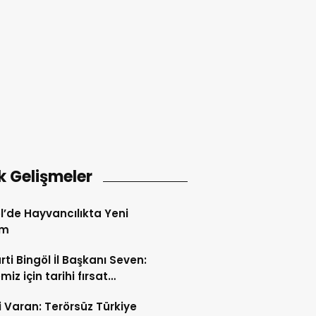
k Gelişmeler
l’de Hayvancılıkta Yeni
em
rti Bingöl İl Başkanı Seven:
iz için tarihi fırsat
releri açılıyor
i Varan: Terörsüz Türkiye