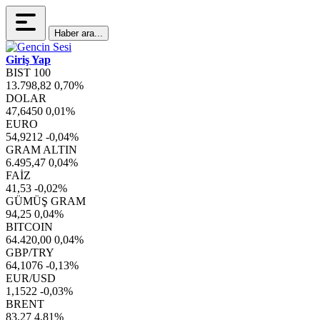
Haber ara...
Giriş Yap
BIST 100
13.798,82
0,70%
DOLAR
47,6450
0,01%
EURO
54,9212
-0,04%
GRAM ALTIN
6.495,47
0,04%
FAİZ
41,53
-0,02%
GÜMÜŞ GRAM
94,25
0,04%
BITCOIN
64.420,00
0,04%
GBP/TRY
64,1076
-0,13%
EUR/USD
1,1522
-0,03%
BRENT
83,27
4,81%