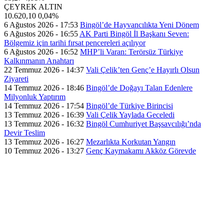
ÇEYREK ALTIN
10.620,10
0,04%
6 Ağustos 2026 - 17:53
Bingöl’de Hayvancılıkta Yeni Dönem
6 Ağustos 2026 - 16:55
AK Parti Bingöl İl Başkanı Seven:
Bölgemiz için tarihi fırsat pencereleri açılıyor
6 Ağustos 2026 - 16:52
MHP’li Varan: Terörsüz Türkiye
Kalkınmanın Anahtarı
22 Temmuz 2026 - 14:37
Vali Çelik’ten Genç’e Hayırlı Olsun
Ziyareti
14 Temmuz 2026 - 18:46
Bingöl’de Doğayı Talan Edenlere
Milyonluk Yaptırım
14 Temmuz 2026 - 17:54
Bingöl’de Türkiye Birincisi
13 Temmuz 2026 - 16:39
Vali Çelik Yaylada Geceledi
13 Temmuz 2026 - 16:32
Bingöl Cumhuriyet Başsavcılığı’nda
Devir Teslim
13 Temmuz 2026 - 16:27
Mezarlıkta Korkutan Yangın
10 Temmuz 2026 - 13:27
Genç Kaymakamı Akköz Görevde