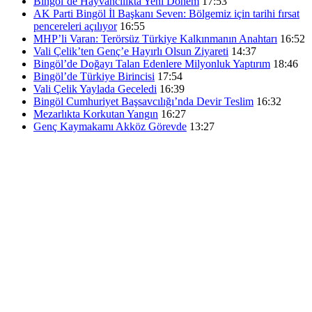
Bingöl’de Hayvancılıkta Yeni Dönem
17:53
AK Parti Bingöl İl Başkanı Seven: Bölgemiz için tarihi fırsat
pencereleri açılıyor
16:55
MHP’li Varan: Terörsüz Türkiye Kalkınmanın Anahtarı
16:52
Vali Çelik’ten Genç’e Hayırlı Olsun Ziyareti
14:37
Bingöl’de Doğayı Talan Edenlere Milyonluk Yaptırım
18:46
Bingöl’de Türkiye Birincisi
17:54
Vali Çelik Yaylada Geceledi
16:39
Bingöl Cumhuriyet Başsavcılığı’nda Devir Teslim
16:32
Mezarlıkta Korkutan Yangın
16:27
Genç Kaymakamı Akköz Görevde
13:27