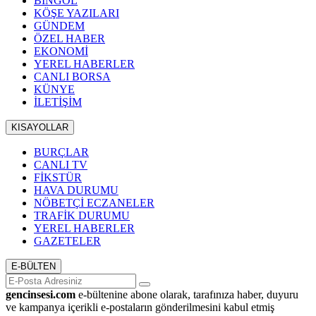
BİNGÖL
KÖŞE YAZILARI
GÜNDEM
ÖZEL HABER
EKONOMİ
YEREL HABERLER
CANLI BORSA
KÜNYE
İLETİŞİM
KISAYOLLAR
BURÇLAR
CANLI TV
FİKSTÜR
HAVA DURUMU
NÖBETÇİ ECZANELER
TRAFİK DURUMU
YEREL HABERLER
GAZETELER
E-BÜLTEN
gencinsesi.com
e-bültenine abone olarak, tarafınıza haber, duyuru
ve kampanya içerikli e-postaların gönderilmesini kabul etmiş