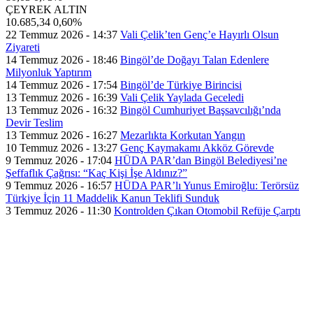
ÇEYREK ALTIN
10.685,34
0,60%
22 Temmuz 2026 - 14:37
Vali Çelik’ten Genç’e Hayırlı Olsun
Ziyareti
14 Temmuz 2026 - 18:46
Bingöl’de Doğayı Talan Edenlere
Milyonluk Yaptırım
14 Temmuz 2026 - 17:54
Bingöl’de Türkiye Birincisi
13 Temmuz 2026 - 16:39
Vali Çelik Yaylada Geceledi
13 Temmuz 2026 - 16:32
Bingöl Cumhuriyet Başsavcılığı’nda
Devir Teslim
13 Temmuz 2026 - 16:27
Mezarlıkta Korkutan Yangın
10 Temmuz 2026 - 13:27
Genç Kaymakamı Akköz Görevde
9 Temmuz 2026 - 17:04
HÜDA PAR’dan Bingöl Belediyesi’ne
Şeffaflık Çağrısı: “Kaç Kişi İşe Aldınız?”
9 Temmuz 2026 - 16:57
HÜDA PAR’lı Yunus Emiroğlu: Terörsüz
Türkiye İçin 11 Maddelik Kanun Teklifi Sunduk
3 Temmuz 2026 - 11:30
Kontrolden Çıkan Otomobil Refüje Çarptı