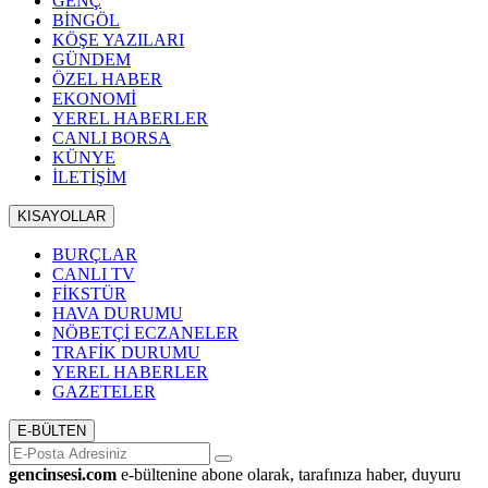
GENÇ
BİNGÖL
KÖŞE YAZILARI
GÜNDEM
ÖZEL HABER
EKONOMİ
YEREL HABERLER
CANLI BORSA
KÜNYE
İLETİŞİM
KISAYOLLAR
BURÇLAR
CANLI TV
FİKSTÜR
HAVA DURUMU
NÖBETÇİ ECZANELER
TRAFİK DURUMU
YEREL HABERLER
GAZETELER
E-BÜLTEN
gencinsesi.com
e-bültenine abone olarak, tarafınıza haber, duyuru