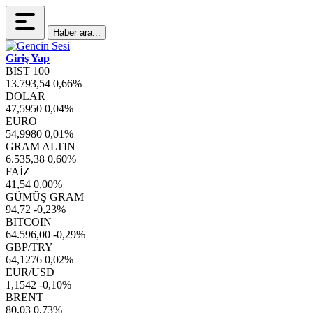
Haber ara...
Giriş Yap
BIST 100
13.793,54
0,66%
DOLAR
47,5950
0,04%
EURO
54,9980
0,01%
GRAM ALTIN
6.535,38
0,60%
FAİZ
41,54
0,00%
GÜMÜŞ GRAM
94,72
-0,23%
BITCOIN
64.596,00
-0,29%
GBP/TRY
64,1276
0,02%
EUR/USD
1,1542
-0,10%
BRENT
80,03
0,73%