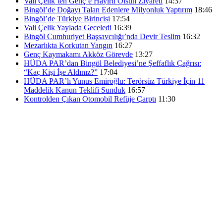
Vali Çelik’ten Genç’e Hayırlı Olsun Ziyareti
14:37
Bingöl’de Doğayı Talan Edenlere Milyonluk Yaptırım
18:46
Bingöl’de Türkiye Birincisi
17:54
Vali Çelik Yaylada Geceledi
16:39
Bingöl Cumhuriyet Başsavcılığı’nda Devir Teslim
16:32
Mezarlıkta Korkutan Yangın
16:27
Genç Kaymakamı Akköz Görevde
13:27
HÜDA PAR’dan Bingöl Belediyesi’ne Şeffaflık Çağrısı:
“Kaç Kişi İşe Aldınız?”
17:04
HÜDA PAR’lı Yunus Emiroğlu: Terörsüz Türkiye İçin 11
Maddelik Kanun Teklifi Sunduk
16:57
Kontrolden Çıkan Otomobil Refüje Çarptı
11:30