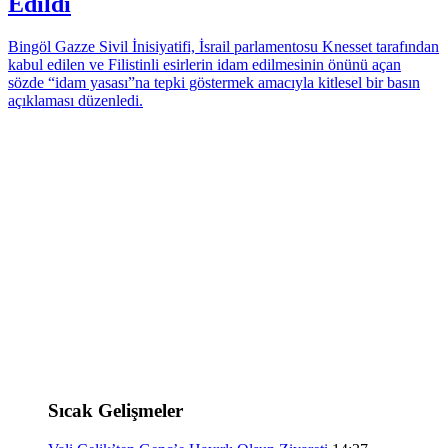
Edildi
Bingöl Gazze Sivil İnisiyatifi, İsrail parlamentosu Knesset tarafından
kabul edilen ve Filistinli esirlerin idam edilmesinin önünü açan
sözde “idam yasası”na tepki göstermek amacıyla kitlesel bir basın
açıklaması düzenledi.
Sıcak Gelişmeler