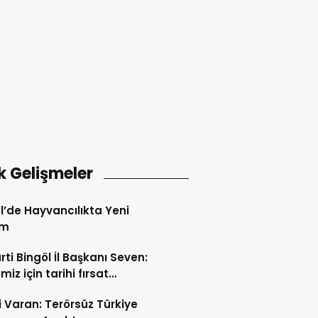
k Gelişmeler
l’de Hayvancılıkta Yeni
em
rti Bingöl İl Başkanı Seven:
iz için tarihi fırsat
releri açılıyor
i Varan: Terörsüz Türkiye