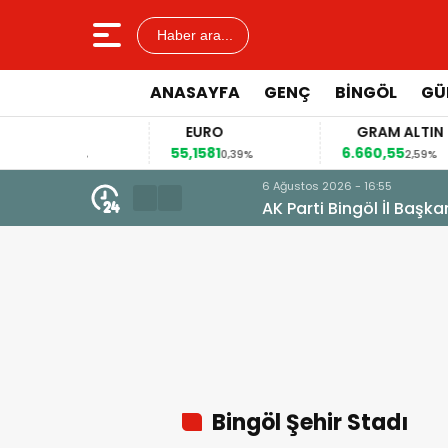
Haber ara...
ANASAYFA
GENÇ
BİNGÖL
GÜ
LAR
EURO
GRAM ALTIN
98
55,1581
6.660,55
0,13%
0,39%
2,59%
6 Ağustos 2026 - 16:55
AK Parti Bingöl İl Başkanı Seven:
Bingöl Şehir Stadı