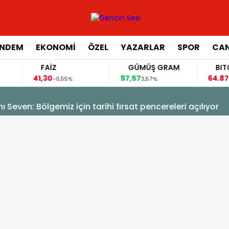
NDEM
EKONOMİ
ÖZEL
YAZARLAR
SPOR
CAN
FAİZ
GÜMÜŞ GRAM
BITCOIN
41,30
97,57
64.878,00
-0,55%
3,57%
-
 Bölgemiz için tarihi fırsat pencereleri açılıyor