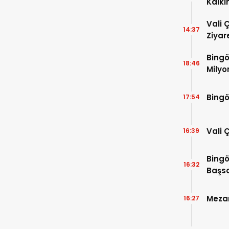
Kalkı
Vali 
14:37
Ziyar
Bingö
18:46
Milyo
Bingö
17:54
Vali 
16:39
Bingö
16:32
Başsa
Mezar
16:27