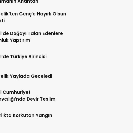
nmanın Anahtarı
Çelik’ten Genç’e Hayırlı Olsun
eti
l’de Doğayı Talan Edenlere
nluk Yaptırım
l’de Türkiye Birincisi
Çelik Yaylada Geceledi
l Cumhuriyet
vcılığı’nda Devir Teslim
lıkta Korkutan Yangın