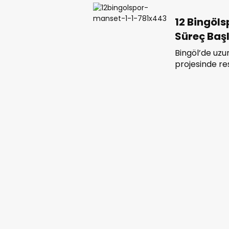
12 Bingöls
Süreç Baş
Bingöl’de uzu
projesinde re
yönetimi, Gen
stadyumun zem
içerisinde ger