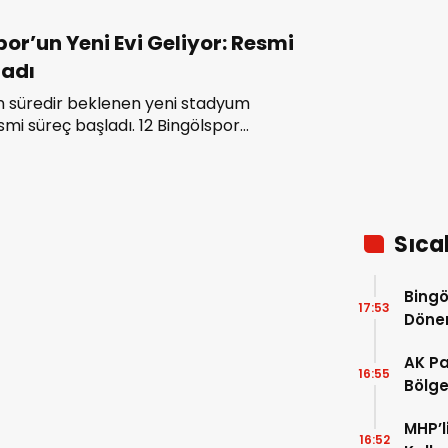
por’un Yeni Evi Geliyor: Resmi
ladı
n süredir beklenen yeni stadyum
smi süreç başladı. 12 Bingölspor
çlik ve Spor Bakanlığı tarafından
in etüdü ve proje ihalelerinin Mart ayı
çekleştirileceğini duyurdu.
Sıca
Bingö
17:53
Dön
AK Pa
16:55
Bölgem
pence
MHP’l
16:52