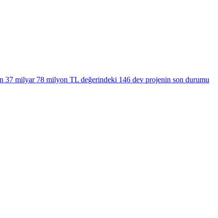
den 37 milyar 78 milyon TL değerindeki 146 dev projenin son durumu