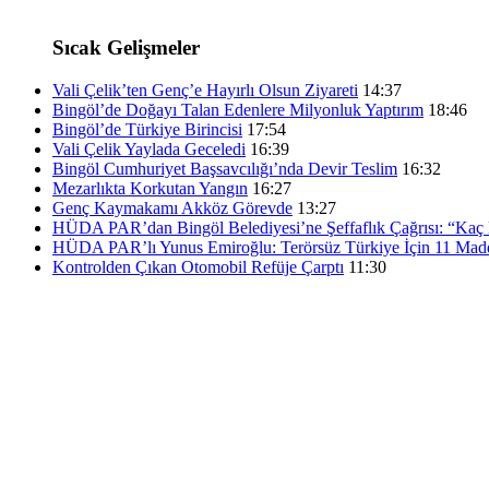
Sıcak Gelişmeler
Vali Çelik’ten Genç’e Hayırlı Olsun Ziyareti
14:37
Bingöl’de Doğayı Talan Edenlere Milyonluk Yaptırım
18:46
Bingöl’de Türkiye Birincisi
17:54
Vali Çelik Yaylada Geceledi
16:39
Bingöl Cumhuriyet Başsavcılığı’nda Devir Teslim
16:32
Mezarlıkta Korkutan Yangın
16:27
Genç Kaymakamı Akköz Görevde
13:27
HÜDA PAR’dan Bingöl Belediyesi’ne Şeffaflık Çağrısı: “Kaç K
HÜDA PAR’lı Yunus Emiroğlu: Terörsüz Türkiye İçin 11 Madd
Kontrolden Çıkan Otomobil Refüje Çarptı
11:30