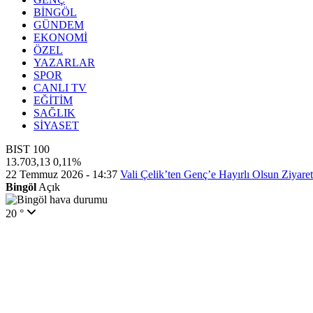
BİNGÖL
GÜNDEM
EKONOMİ
ÖZEL
YAZARLAR
SPOR
CANLI TV
EĞİTİM
SAĞLIK
SİYASET
BIST 100
13.703,13
0,11%
22 Temmuz 2026 - 14:37
Vali Çelik’ten Genç’e Hayırlı Olsun Ziyaret
Bingöl
Açık
20 °