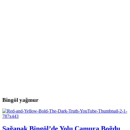
Bingöl yağmur
Sağanak Bingöl’de Yolu Çamura Boğdu