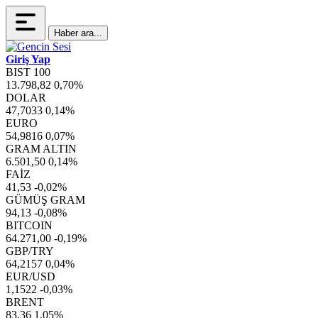
Haber ara...
Giriş Yap
BIST 100
13.798,82
0,70%
DOLAR
47,7033
0,14%
EURO
54,9816
0,07%
GRAM ALTIN
6.501,50
0,14%
FAİZ
41,53
-0,02%
GÜMÜŞ GRAM
94,13
-0,08%
BITCOIN
64.271,00
-0,19%
GBP/TRY
64,2157
0,04%
EUR/USD
1,1522
-0,03%
BRENT
83,36
1,05%