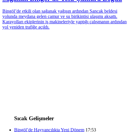
Bingöl’de etkili olan sağanak yağışın ardından Sancak beldesi
yolunda meydana gelen çamur ve su birikintisi ulaşımı aksattı.
Karayolları ekiplerinin iş makineleriyle yaptığı çalışmanın ardından
yol yeniden trafiğe açıldı.
Sıcak Gelişmeler
Bingöl’de Hayvancılıkta Yeni Dönem
17:53