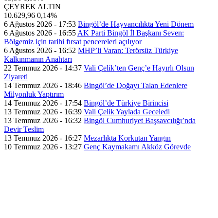
ÇEYREK ALTIN
10.629,96
0,14%
6 Ağustos 2026 - 17:53
Bingöl’de Hayvancılıkta Yeni Dönem
6 Ağustos 2026 - 16:55
AK Parti Bingöl İl Başkanı Seven:
Bölgemiz için tarihi fırsat pencereleri açılıyor
6 Ağustos 2026 - 16:52
MHP’li Varan: Terörsüz Türkiye
Kalkınmanın Anahtarı
22 Temmuz 2026 - 14:37
Vali Çelik’ten Genç’e Hayırlı Olsun
Ziyareti
14 Temmuz 2026 - 18:46
Bingöl’de Doğayı Talan Edenlere
Milyonluk Yaptırım
14 Temmuz 2026 - 17:54
Bingöl’de Türkiye Birincisi
13 Temmuz 2026 - 16:39
Vali Çelik Yaylada Geceledi
13 Temmuz 2026 - 16:32
Bingöl Cumhuriyet Başsavcılığı’nda
Devir Teslim
13 Temmuz 2026 - 16:27
Mezarlıkta Korkutan Yangın
10 Temmuz 2026 - 13:27
Genç Kaymakamı Akköz Görevde