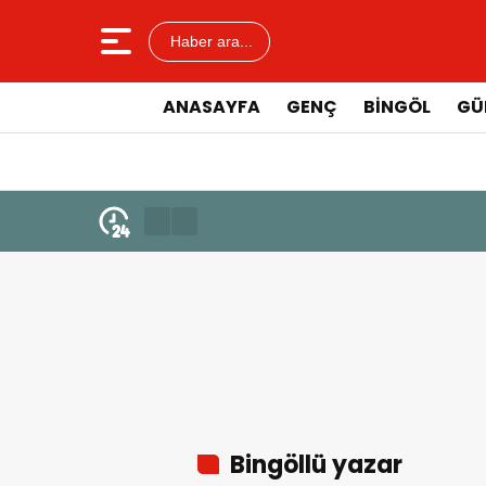
Haber ara...
ANASAYFA
GENÇ
BİNGÖL
GÜ
Bingöllü yazar