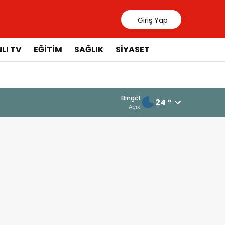
Giriş Yap
LI TV
EĞİTİM
SAĞLIK
SİYASET
Bingöl
24 °
Açık