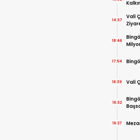
Kalkı
Vali 
14:37
Ziyar
Bingö
18:46
Milyo
Bingö
17:54
Vali 
16:39
Bingö
16:32
Başsa
Mezar
16:27