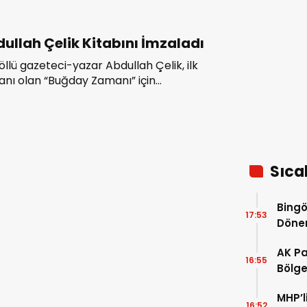
ullah Çelik Kitabını İmzaladı
öllü gazeteci-yazar Abdullah Çelik, ilk
nı olan “Buğday Zamanı” için
nlenen imza gününde okurlarıyla bir
a geldi.
Sıca
Bingö
17:53
Dön
AK Pa
16:55
Bölgem
pence
MHP’l
16:52