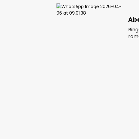
Abd
Bing
roma
düze
aray