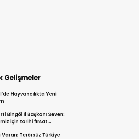
k Gelişmeler
l’de Hayvancılıkta Yeni
em
rti Bingöl İl Başkanı Seven:
iz için tarihi fırsat
releri açılıyor
i Varan: Terörsüz Türkiye