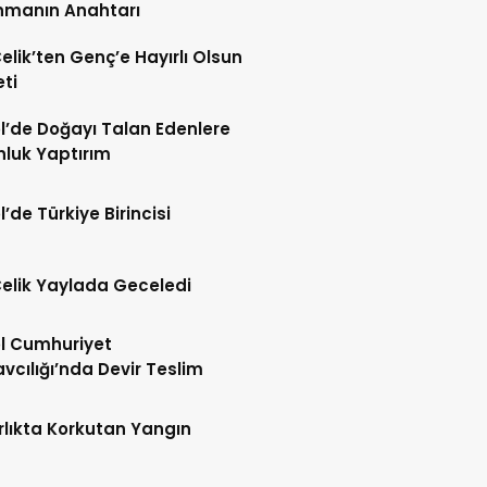
nmanın Anahtarı
Çelik’ten Genç’e Hayırlı Olsun
eti
l’de Doğayı Talan Edenlere
nluk Yaptırım
l’de Türkiye Birincisi
Çelik Yaylada Geceledi
l Cumhuriyet
vcılığı’nda Devir Teslim
lıkta Korkutan Yangın