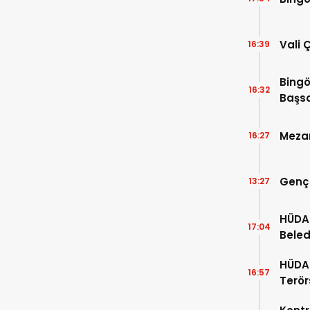
Vali 
16:39
Bingö
16:32
Başsa
Mezar
16:27
Genç
13:27
HÜDA 
17:04
Beled
“Kaç K
HÜDA 
16:57
Terör
Kanun