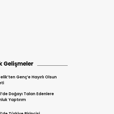
k Gelişmeler
Çelik’ten Genç’e Hayırlı Olsun
eti
l’de Doğayı Talan Edenlere
nluk Yaptırım
l’de Türkiye Birincisi