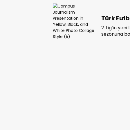
Türk Futb
2. Lig’in yen
sezonuna bo
alanda öneml
tüm borçların
kamuoyuna 