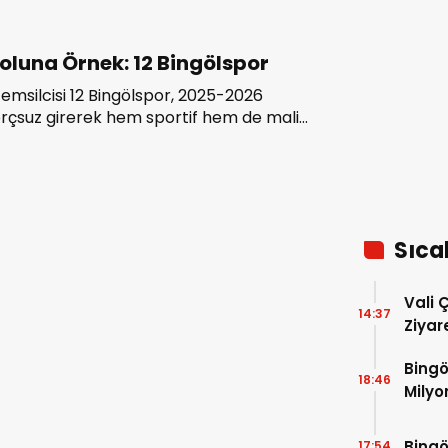
oluna Örnek: 12 Bingölspor
i temsilcisi 12 Bingölspor, 2025-2026
rçsuz girerek hem sportif hem de mali
i bir başarıya imza attı. Kulüp yönetimi,
 sıfırlandığını resmi belgelerle
duyurdu.
Sıca
Vali 
14:37
Ziyar
Bingö
18:46
Milyo
Bingö
17:54