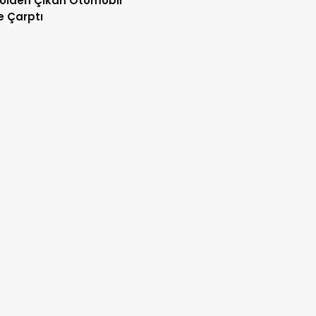
olden Çıkan Otomobil
e Çarptı