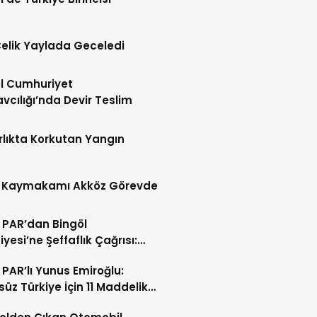
Çelik Yaylada Geceledi
l Cumhuriyet
vcılığı’nda Devir Teslim
lıkta Korkutan Yangın
 Kaymakamı Akköz Görevde
PAR’dan Bingöl
iyesi’ne Şeffaflık Çağrısı:
işi İşe Aldınız?”
PAR’lı Yunus Emiroğlu:
süz Türkiye İçin 11 Maddelik
 Teklifi Sunduk