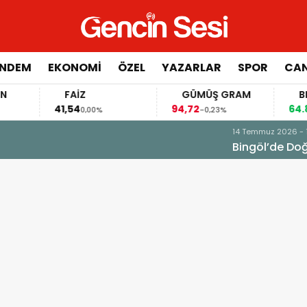
NDEM
EKONOMİ
ÖZEL
YAZARLAR
SPOR
CAN
FAİZ
GÜMÜŞ GRAM
BITCOI
41,54
94,72
64.882,0
0,00%
-0,23%
e Milyonluk Yaptırım