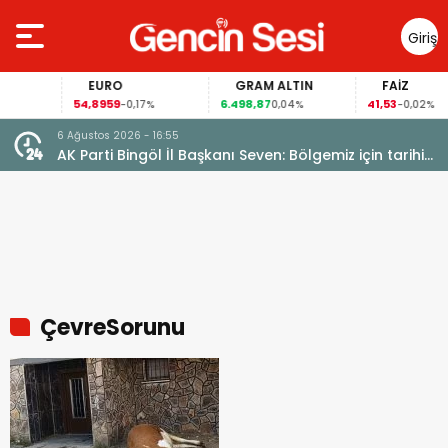
Giriş
Yap
EURO
GRAM ALTIN
FAİZ
54,8959
6.498,87
41,53
-0,17%
0,04%
-0,02%
6 Ağustos 2026 - 16:55
AK Parti Bingöl İl Başkanı Seven: Bölgemiz için tarihi
fırsat pencereleri açılıyor
ÇevreSorunu