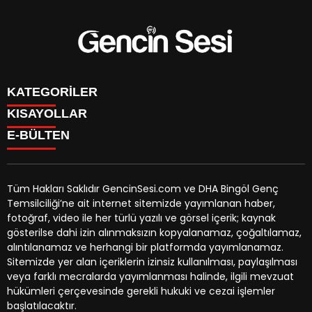
KATEGORİLER
KISAYOLLAR
GENÇ
E-BÜLTEN
BİNGÖL
BURÇLAR
KÖŞE YAZILARI
CANLI TV
GÜNDEM
FİKSTÜR
ÖZEL HABER
Tüm Hakları Saklıdır GencinSesi.com ve DHA Bingöl Genç
HAVA DURUMU
EKONOMİ
Temsilciliği’ne ait internet sitemizde yayımlanan haber,
NÖBETÇİ ECZANELER
gencinsesi.com
e-bültenine abone olarak, tarafınıza haber,
YEREL HABERLER
fotoğraf, video ile her türlü yazılı ve görsel içerik; kaynak
TRAFİK DURUMU
duyuru ve kampanya içerikli e-postaların gönderilmesini
CANLI BORSA
gösterilse dahi izin alınmaksızın kopyalanamaz, çoğaltılamaz,
YEREL HABERLER
kabul etmiş olursunuz.
KÜNYE
alıntılanamaz ve herhangi bir platformda yayımlanamaz.
GAZETELER
İLETİŞİM
Sitemizde yer alan içeriklerin izinsiz kullanılması, paylaşılması
veya farklı mecralarda yayımlanması halinde, ilgili mevzuat
hükümleri çerçevesinde gerekli hukuki ve cezai işlemler
başlatılacaktır.