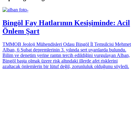
Bingöl Fay Hatlarının Kesişiminde: Acil
Önlem Şart
TMMOB Jeoloji Mühendisleri Odası Bingöl İl Temsilcisi Mehmet
Alban, 6 Şubat depremlerinin 3. yılında sert uyarılarda bulundu.
Bilim ve denetim yerine rantın tercih edildiğini vurgulayan Alban,
Bingöl başta olmak üzere risk altındaki illerde afet risklerini
azaltacak önlemlerin bir lütuf değil, zorunluluk olduğunu söyledi.