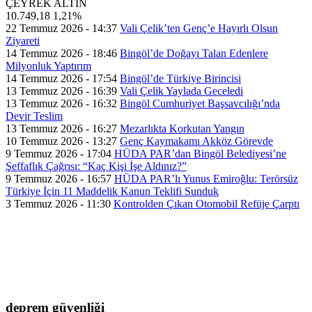
ÇEYREK ALTIN
10.749,18
1,21%
22 Temmuz 2026 - 14:37
Vali Çelik’ten Genç’e Hayırlı Olsun
Ziyareti
14 Temmuz 2026 - 18:46
Bingöl’de Doğayı Talan Edenlere
Milyonluk Yaptırım
14 Temmuz 2026 - 17:54
Bingöl’de Türkiye Birincisi
13 Temmuz 2026 - 16:39
Vali Çelik Yaylada Geceledi
13 Temmuz 2026 - 16:32
Bingöl Cumhuriyet Başsavcılığı’nda
Devir Teslim
13 Temmuz 2026 - 16:27
Mezarlıkta Korkutan Yangın
10 Temmuz 2026 - 13:27
Genç Kaymakamı Akköz Görevde
9 Temmuz 2026 - 17:04
HÜDA PAR’dan Bingöl Belediyesi’ne
Şeffaflık Çağrısı: “Kaç Kişi İşe Aldınız?”
9 Temmuz 2026 - 16:57
HÜDA PAR’lı Yunus Emiroğlu: Terörsüz
Türkiye İçin 11 Maddelik Kanun Teklifi Sunduk
3 Temmuz 2026 - 11:30
Kontrolden Çıkan Otomobil Refüje Çarptı
deprem güvenliği