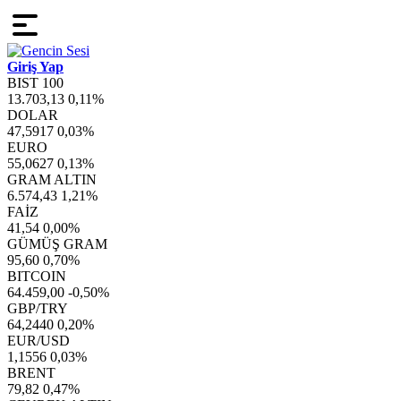
Giriş Yap
BIST 100
13.703,13
0,11%
DOLAR
47,5917
0,03%
EURO
55,0627
0,13%
GRAM ALTIN
6.574,43
1,21%
FAİZ
41,54
0,00%
GÜMÜŞ GRAM
95,60
0,70%
BITCOIN
64.459,00
-0,50%
GBP/TRY
64,2440
0,20%
EUR/USD
1,1556
0,03%
BRENT
79,82
0,47%