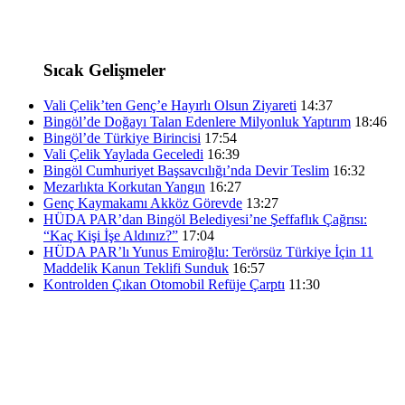
Sıcak Gelişmeler
Vali Çelik’ten Genç’e Hayırlı Olsun Ziyareti
14:37
Bingöl’de Doğayı Talan Edenlere Milyonluk Yaptırım
18:46
Bingöl’de Türkiye Birincisi
17:54
Vali Çelik Yaylada Geceledi
16:39
Bingöl Cumhuriyet Başsavcılığı’nda Devir Teslim
16:32
Mezarlıkta Korkutan Yangın
16:27
Genç Kaymakamı Akköz Görevde
13:27
HÜDA PAR’dan Bingöl Belediyesi’ne Şeffaflık Çağrısı:
“Kaç Kişi İşe Aldınız?”
17:04
HÜDA PAR’lı Yunus Emiroğlu: Terörsüz Türkiye İçin 11
Maddelik Kanun Teklifi Sunduk
16:57
Kontrolden Çıkan Otomobil Refüje Çarptı
11:30