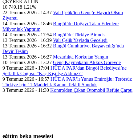
ÇEYREK ALTIN
10.749,18
1,21%
22 Temmuz 2026 - 14:37
Vali Çelik’ten Genç’e Hayırlı Olsun
Ziyareti
14 Temmuz 2026 - 18:46
Bingöl’de Doğayı Talan Edenlere
Milyonluk Yaptırım
14 Temmuz 2026 - 17:54
Bingöl’de Türkiye Birincisi
13 Temmuz 2026 - 16:39
Vali Çelik Yaylada Geceledi
13 Temmuz 2026 - 16:32
Bingöl Cumhuriyet Başsavcılığı’nda
Devir Teslim
13 Temmuz 2026 - 16:27
Mezarlıkta Korkutan Yangın
10 Temmuz 2026 - 13:27
Genç Kaymakamı Akköz Görevde
9 Temmuz 2026 - 17:04
HÜDA PAR’dan Bingöl Belediyesi’ne
Şeffaflık Çağrısı: “Kaç Kişi İşe Aldınız?”
9 Temmuz 2026 - 16:57
HÜDA PAR’lı Yunus Emiroğlu: Terörsüz
Türkiye İçin 11 Maddelik Kanun Teklifi Sunduk
3 Temmuz 2026 - 11:30
Kontrolden Çıkan Otomobil Refüje Çarptı
eğitim beka meselesi