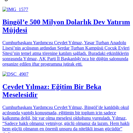
Bingöl’e 500 Milyon Dolarlık Dev Yatırım
Müjdesi
Cumhurbaşkanı Yardımcısı Cevdet Yılmaz, Yaşar Turhan Anadolu
Lisesi’nin açılışının ardından Serdar Turhan Kampüsü Çocuk Evleri
Sitesi’nin temel atma törenine katılım sağladı. Buradaki etkinliklerin
sonrasında Yılmaz, AK Parti İl Başkanlığı’nca bir düğün salonunda
organize edilen iftar programına iştirak etti.
Cevdet Yılmaz: Eğitim Bir Beka
Meselesidir
Cumhurbaşkanı Yardımcısı Cevdet Yılmaz, Bingöl’de katıldığı okul
açılışında yaptığı konuşmada, eğitimin bir toplum için sadece
kalkınma değil, bir var olma meselesi olduğunu vurguladı. Yılmaz,
“Sadece haklı olmanız yetmiyor, güçlü olmanız da lazım. Hem haklı
hem güçlü olmanın en önemli unsuru da nitelikli insan gücüdür”