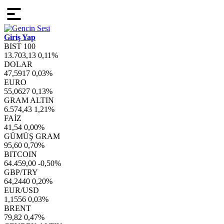
Giriş Yap
BIST 100
13.703,13
0,11%
DOLAR
47,5917
0,03%
EURO
55,0627
0,13%
GRAM ALTIN
6.574,43
1,21%
FAİZ
41,54
0,00%
GÜMÜŞ GRAM
95,60
0,70%
BITCOIN
64.459,00
-0,50%
GBP/TRY
64,2440
0,20%
EUR/USD
1,1556
0,03%
BRENT
79,82
0,47%