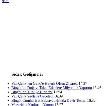
dedi.
Sıcak Gelişmeler
Vali Çelik’ten Genç’e Hayırlı Olsun Ziyareti
14:37
Bingöl’de Doğayı Talan Edenlere Milyonluk Yaptırım
18:46
Bingöl’de Türkiye Birincisi
17:54
Vali Çelik Yaylada Geceledi
16:39
Bingöl Cumhuriyet Başsavcılığı’nda Devir Teslim
16:32
Mezarlıkta Korkutan Yangın
16:27