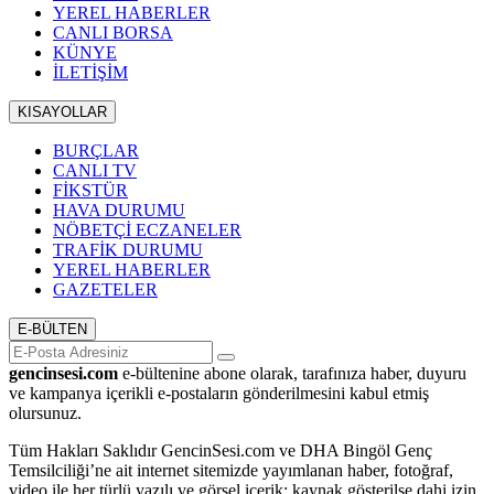
YEREL HABERLER
CANLI BORSA
KÜNYE
İLETİŞİM
KISAYOLLAR
BURÇLAR
CANLI TV
FİKSTÜR
HAVA DURUMU
NÖBETÇİ ECZANELER
TRAFİK DURUMU
YEREL HABERLER
GAZETELER
E-BÜLTEN
gencinsesi.com
e-bültenine abone olarak, tarafınıza haber, duyuru
ve kampanya içerikli e-postaların gönderilmesini kabul etmiş
olursunuz.
Tüm Hakları Saklıdır GencinSesi.com ve DHA Bingöl Genç
Temsilciliği’ne ait internet sitemizde yayımlanan haber, fotoğraf,
video ile her türlü yazılı ve görsel içerik; kaynak gösterilse dahi izin