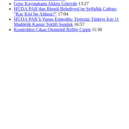
Genç Kaymakamı Akköz Görevde
13:27
HÜDA PAR’dan Bingöl Belediyesi’ne Şeffaflık Çağrısı:
“Kaç Kişi İşe Aldınız?”
17:04
HÜDA PAR’lı Yunus Emiroğlu: Terörsüz Türkiye İçin 11
Maddelik Kanun Teklifi Sunduk
16:57
Kontrolden Çıkan Otomobil Refüje Çarptı
11:30