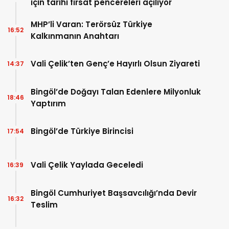
için tarihi fırsat pencereleri açılıyor
MHP’li Varan: Terörsüz Türkiye
16:52
Kalkınmanın Anahtarı
Vali Çelik’ten Genç’e Hayırlı Olsun Ziyareti
14:37
Bingöl’de Doğayı Talan Edenlere Milyonluk
18:46
Yaptırım
Bingöl’de Türkiye Birincisi
17:54
Vali Çelik Yaylada Geceledi
16:39
Bingöl Cumhuriyet Başsavcılığı’nda Devir
16:32
Teslim