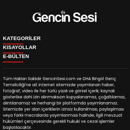
KATEGORİLER
KISAYOLLAR
GENÇ
E-BÜLTEN
BİNGÖL
BURÇLAR
KÖŞE YAZILARI
CANLI TV
GÜNDEM
FİKSTÜR
ÖZEL HABER
Tüm Hakları Saklıdır GencinSesi.com ve DHA Bingöl Genç
HAVA DURUMU
EKONOMİ
Temsilciliği’ne ait internet sitemizde yayımlanan haber,
NÖBETÇİ ECZANELER
gencinsesi.com
e-bültenine abone olarak, tarafınıza haber,
YEREL HABERLER
fotoğraf, video ile her türlü yazılı ve görsel içerik; kaynak
TRAFİK DURUMU
duyuru ve kampanya içerikli e-postaların gönderilmesini
CANLI BORSA
gösterilse dahi izin alınmaksızın kopyalanamaz, çoğaltılamaz,
YEREL HABERLER
kabul etmiş olursunuz.
KÜNYE
alıntılanamaz ve herhangi bir platformda yayımlanamaz.
GAZETELER
İLETİŞİM
Sitemizde yer alan içeriklerin izinsiz kullanılması, paylaşılması
veya farklı mecralarda yayımlanması halinde, ilgili mevzuat
hükümleri çerçevesinde gerekli hukuki ve cezai işlemler
başlatılacaktır.