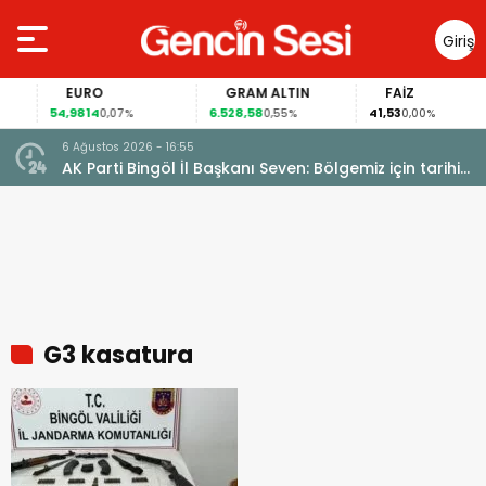
Giriş
Yap
EURO
GRAM ALTIN
FAİZ
54,9814
6.528,58
41,53
0,07%
0,55%
0,00%
6 Ağustos 2026 - 16:55
AK Parti Bingöl İl Başkanı Seven: Bölgemiz için tarihi
fırsat pencereleri açılıyor
G3 kasatura