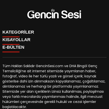
KATEGORİLER
KISAYOLLAR
GENÇ
E-BÜLTEN
BİNGÖL
BURÇLAR
KÖŞE YAZILARI
CANLI TV
GÜNDEM
FİKSTÜR
ÖZEL HABER
Tüm Hakları Saklıdır GencinSesi.com ve DHA Bingöl Genç
HAVA DURUMU
EKONOMİ
Temsilciliği’ne ait internet sitemizde yayımlanan haber,
NÖBETÇİ ECZANELER
gencinsesi.com
e-bültenine abone olarak, tarafınıza haber,
YEREL HABERLER
fotoğraf, video ile her türlü yazılı ve görsel içerik; kaynak
TRAFİK DURUMU
duyuru ve kampanya içerikli e-postaların gönderilmesini
CANLI BORSA
gösterilse dahi izin alınmaksızın kopyalanamaz, çoğaltılamaz,
YEREL HABERLER
kabul etmiş olursunuz.
KÜNYE
alıntılanamaz ve herhangi bir platformda yayımlanamaz.
GAZETELER
İLETİŞİM
Sitemizde yer alan içeriklerin izinsiz kullanılması, paylaşılması
veya farklı mecralarda yayımlanması halinde, ilgili mevzuat
hükümleri çerçevesinde gerekli hukuki ve cezai işlemler
başlatılacaktır.