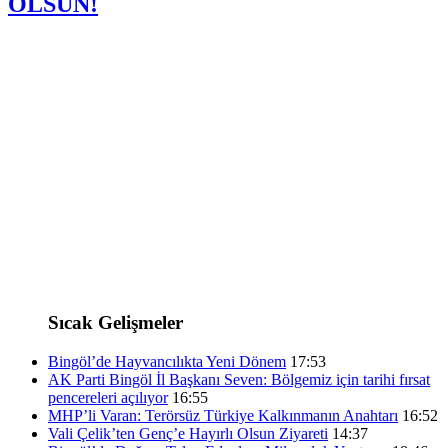
OLSUN!
Sıcak Gelişmeler
Bingöl’de Hayvancılıkta Yeni Dönem
17:53
AK Parti Bingöl İl Başkanı Seven: Bölgemiz için tarihi fırsat
pencereleri açılıyor
16:55
MHP’li Varan: Terörsüz Türkiye Kalkınmanın Anahtarı
16:52
Vali Çelik’ten Genç’e Hayırlı Olsun Ziyareti
14:37