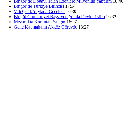
Bingöl’de Doğayı Talan Edenlere Milyonluk Yaptırım
18:46
Bingöl’de Türkiye Birincisi
17:54
Vali Çelik Yaylada Geceledi
16:39
Bingöl Cumhuriyet Başsavcılığı’nda Devir Teslim
16:32
Mezarlıkta Korkutan Yangın
16:27
Genç Kaymakamı Akköz Görevde
13:27