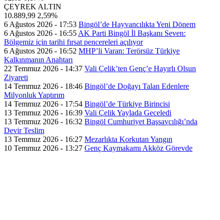
ÇEYREK ALTIN
10.889,99
2,59%
6 Ağustos 2026 - 17:53
Bingöl’de Hayvancılıkta Yeni Dönem
6 Ağustos 2026 - 16:55
AK Parti Bingöl İl Başkanı Seven:
Bölgemiz için tarihi fırsat pencereleri açılıyor
6 Ağustos 2026 - 16:52
MHP’li Varan: Terörsüz Türkiye
Kalkınmanın Anahtarı
22 Temmuz 2026 - 14:37
Vali Çelik’ten Genç’e Hayırlı Olsun
Ziyareti
14 Temmuz 2026 - 18:46
Bingöl’de Doğayı Talan Edenlere
Milyonluk Yaptırım
14 Temmuz 2026 - 17:54
Bingöl’de Türkiye Birincisi
13 Temmuz 2026 - 16:39
Vali Çelik Yaylada Geceledi
13 Temmuz 2026 - 16:32
Bingöl Cumhuriyet Başsavcılığı’nda
Devir Teslim
13 Temmuz 2026 - 16:27
Mezarlıkta Korkutan Yangın
10 Temmuz 2026 - 13:27
Genç Kaymakamı Akköz Görevde