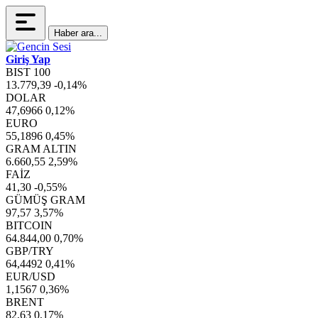
Haber ara...
Giriş Yap
BIST 100
13.779,39
-0,14%
DOLAR
47,6966
0,12%
EURO
55,1896
0,45%
GRAM ALTIN
6.660,55
2,59%
FAİZ
41,30
-0,55%
GÜMÜŞ GRAM
97,57
3,57%
BITCOIN
64.844,00
0,70%
GBP/TRY
64,4492
0,41%
EUR/USD
1,1567
0,36%
BRENT
82,63
0,17%