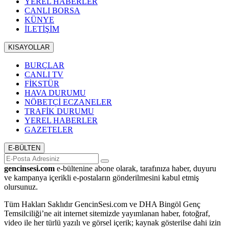
YEREL HABERLER
CANLI BORSA
KÜNYE
İLETİŞİM
KISAYOLLAR
BURÇLAR
CANLI TV
FİKSTÜR
HAVA DURUMU
NÖBETÇİ ECZANELER
TRAFİK DURUMU
YEREL HABERLER
GAZETELER
E-BÜLTEN
gencinsesi.com
e-bültenine abone olarak, tarafınıza haber, duyuru
ve kampanya içerikli e-postaların gönderilmesini kabul etmiş
olursunuz.
Tüm Hakları Saklıdır GencinSesi.com ve DHA Bingöl Genç
Temsilciliği’ne ait internet sitemizde yayımlanan haber, fotoğraf,
video ile her türlü yazılı ve görsel içerik; kaynak gösterilse dahi izin