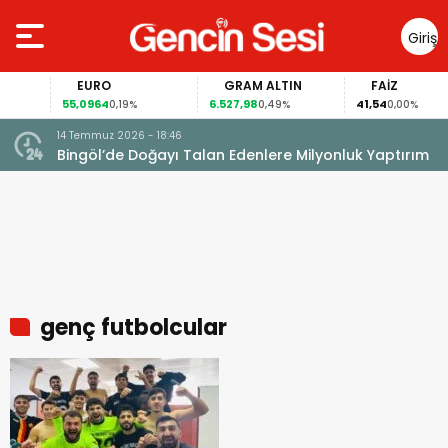
Giriş
Yap
EURO
GRAM ALTIN
FAİZ
55,0964
6.527,98
41,54
0,19%
0,49%
0,00%
14 Temmuz 2026 - 18:46
Bingöl’de Doğayı Talan Edenlere Milyonluk Yaptırım
genç futbolcular