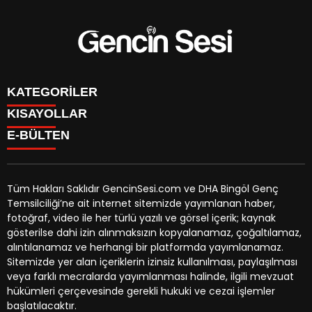
KATEGORİLER
KISAYOLLAR
GENÇ
E-BÜLTEN
BİNGÖL
BURÇLAR
KÖŞE YAZILARI
CANLI TV
GÜNDEM
FİKSTÜR
ÖZEL HABER
Tüm Hakları Saklıdır GencinSesi.com ve DHA Bingöl Genç
HAVA DURUMU
EKONOMİ
Temsilciliği’ne ait internet sitemizde yayımlanan haber,
NÖBETÇİ ECZANELER
gencinsesi.com
e-bültenine abone olarak, tarafınıza haber,
YEREL HABERLER
fotoğraf, video ile her türlü yazılı ve görsel içerik; kaynak
TRAFİK DURUMU
duyuru ve kampanya içerikli e-postaların gönderilmesini
CANLI BORSA
gösterilse dahi izin alınmaksızın kopyalanamaz, çoğaltılamaz,
YEREL HABERLER
kabul etmiş olursunuz.
KÜNYE
alıntılanamaz ve herhangi bir platformda yayımlanamaz.
GAZETELER
İLETİŞİM
Sitemizde yer alan içeriklerin izinsiz kullanılması, paylaşılması
veya farklı mecralarda yayımlanması halinde, ilgili mevzuat
hükümleri çerçevesinde gerekli hukuki ve cezai işlemler
başlatılacaktır.