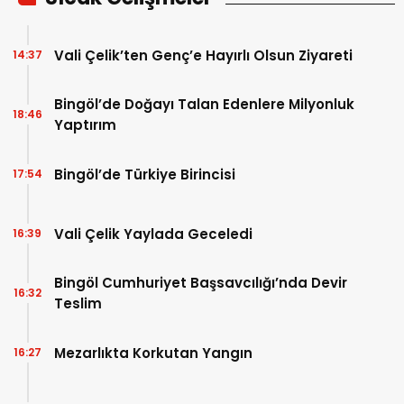
Vali Çelik’ten Genç’e Hayırlı Olsun Ziyareti
14:37
Bingöl’de Doğayı Talan Edenlere Milyonluk
18:46
Yaptırım
Bingöl’de Türkiye Birincisi
17:54
Vali Çelik Yaylada Geceledi
16:39
Bingöl Cumhuriyet Başsavcılığı’nda Devir
16:32
Teslim
Mezarlıkta Korkutan Yangın
16:27