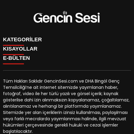
KATEGORİLER
KISAYOLLAR
GENÇ
E-BÜLTEN
BİNGÖL
BURÇLAR
KÖŞE YAZILARI
CANLI TV
GÜNDEM
FİKSTÜR
ÖZEL HABER
Tüm Hakları Saklıdır GencinSesi.com ve DHA Bingöl Genç
HAVA DURUMU
EKONOMİ
Temsilciliği’ne ait internet sitemizde yayımlanan haber,
NÖBETÇİ ECZANELER
gencinsesi.com
e-bültenine abone olarak, tarafınıza haber,
YEREL HABERLER
fotoğraf, video ile her türlü yazılı ve görsel içerik; kaynak
TRAFİK DURUMU
duyuru ve kampanya içerikli e-postaların gönderilmesini
CANLI BORSA
gösterilse dahi izin alınmaksızın kopyalanamaz, çoğaltılamaz,
YEREL HABERLER
kabul etmiş olursunuz.
KÜNYE
alıntılanamaz ve herhangi bir platformda yayımlanamaz.
GAZETELER
İLETİŞİM
Sitemizde yer alan içeriklerin izinsiz kullanılması, paylaşılması
veya farklı mecralarda yayımlanması halinde, ilgili mevzuat
hükümleri çerçevesinde gerekli hukuki ve cezai işlemler
başlatılacaktır.