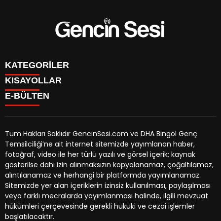
KATEGORİLER
KISAYOLLAR
GENÇ
E-BÜLTEN
BİNGÖL
BURÇLAR
KÖŞE YAZILARI
CANLI TV
GÜNDEM
FİKSTÜR
ÖZEL HABER
Tüm Hakları Saklıdır GencinSesi.com ve DHA Bingöl Genç
HAVA DURUMU
EKONOMİ
Temsilciliği’ne ait internet sitemizde yayımlanan haber,
NÖBETÇİ ECZANELER
gencinsesi.com
e-bültenine abone olarak, tarafınıza haber,
YEREL HABERLER
fotoğraf, video ile her türlü yazılı ve görsel içerik; kaynak
TRAFİK DURUMU
duyuru ve kampanya içerikli e-postaların gönderilmesini
CANLI BORSA
gösterilse dahi izin alınmaksızın kopyalanamaz, çoğaltılamaz,
YEREL HABERLER
kabul etmiş olursunuz.
KÜNYE
alıntılanamaz ve herhangi bir platformda yayımlanamaz.
GAZETELER
İLETİŞİM
Sitemizde yer alan içeriklerin izinsiz kullanılması, paylaşılması
veya farklı mecralarda yayımlanması halinde, ilgili mevzuat
hükümleri çerçevesinde gerekli hukuki ve cezai işlemler
başlatılacaktır.