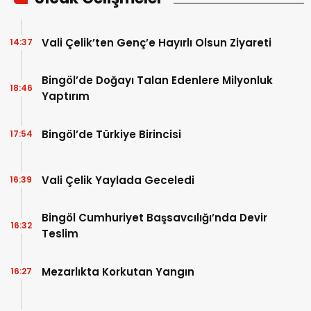
Vali Çelik’ten Genç’e Hayırlı Olsun Ziyareti
14:37
Bingöl’de Doğayı Talan Edenlere Milyonluk
18:46
Yaptırım
Bingöl’de Türkiye Birincisi
17:54
Vali Çelik Yaylada Geceledi
16:39
Bingöl Cumhuriyet Başsavcılığı’nda Devir
16:32
Teslim
Mezarlıkta Korkutan Yangın
16:27