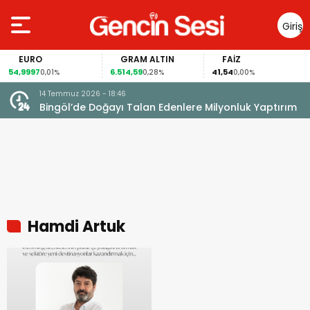
Giriş
Yap
EURO
GRAM ALTIN
FAİZ
54,9997
6.514,59
41,54
0,01%
0,28%
0,00%
14 Temmuz 2026 - 18:46
Bingöl’de Doğayı Talan Edenlere Milyonluk Yaptırım
Hamdi Artuk