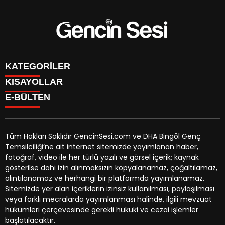
KATEGORİLER
KISAYOLLAR
GENÇ
E-BÜLTEN
BİNGÖL
BURÇLAR
KÖŞE YAZILARI
CANLI TV
GÜNDEM
FİKSTÜR
ÖZEL HABER
Tüm Hakları Saklıdır GencinSesi.com ve DHA Bingöl Genç
HAVA DURUMU
EKONOMİ
Temsilciliği’ne ait internet sitemizde yayımlanan haber,
NÖBETÇİ ECZANELER
gencinsesi.com
e-bültenine abone olarak, tarafınıza haber,
YEREL HABERLER
fotoğraf, video ile her türlü yazılı ve görsel içerik; kaynak
TRAFİK DURUMU
duyuru ve kampanya içerikli e-postaların gönderilmesini
CANLI BORSA
gösterilse dahi izin alınmaksızın kopyalanamaz, çoğaltılamaz,
YEREL HABERLER
kabul etmiş olursunuz.
KÜNYE
alıntılanamaz ve herhangi bir platformda yayımlanamaz.
GAZETELER
İLETİŞİM
Sitemizde yer alan içeriklerin izinsiz kullanılması, paylaşılması
veya farklı mecralarda yayımlanması halinde, ilgili mevzuat
hükümleri çerçevesinde gerekli hukuki ve cezai işlemler
başlatılacaktır.