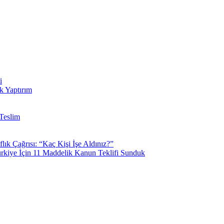
i
k Yaptırım
Teslim
k Çağrısı: “Kaç Kişi İşe Aldınız?”
kiye İçin 11 Maddelik Kanun Teklifi Sunduk