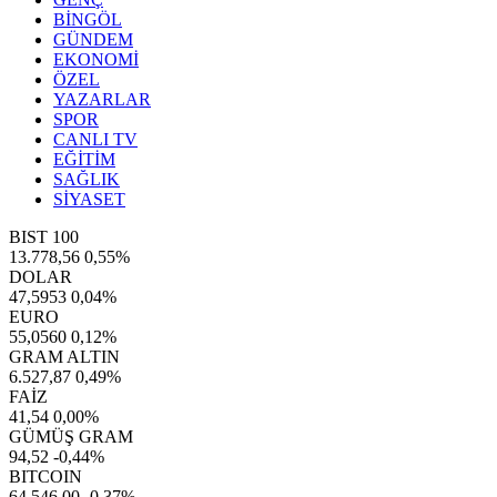
BİNGÖL
GÜNDEM
EKONOMİ
ÖZEL
YAZARLAR
SPOR
CANLI TV
EĞİTİM
SAĞLIK
SİYASET
BIST 100
13.778,56
0,55%
DOLAR
47,5953
0,04%
EURO
55,0560
0,12%
GRAM ALTIN
6.527,87
0,49%
FAİZ
41,54
0,00%
GÜMÜŞ GRAM
94,52
-0,44%
BITCOIN
64.546,00
-0,37%