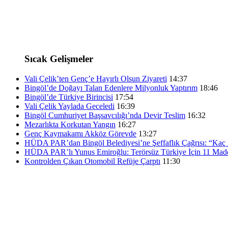
Sıcak Gelişmeler
Vali Çelik’ten Genç’e Hayırlı Olsun Ziyareti
14:37
Bingöl’de Doğayı Talan Edenlere Milyonluk Yaptırım
18:46
Bingöl’de Türkiye Birincisi
17:54
Vali Çelik Yaylada Geceledi
16:39
Bingöl Cumhuriyet Başsavcılığı’nda Devir Teslim
16:32
Mezarlıkta Korkutan Yangın
16:27
Genç Kaymakamı Akköz Görevde
13:27
HÜDA PAR’dan Bingöl Belediyesi’ne Şeffaflık Çağrısı: “Kaç K
HÜDA PAR’lı Yunus Emiroğlu: Terörsüz Türkiye İçin 11 Madd
Kontrolden Çıkan Otomobil Refüje Çarptı
11:30