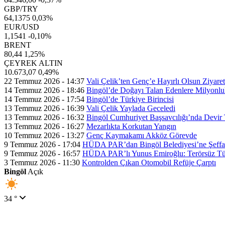
GBP/TRY
64,1375
0,03%
EUR/USD
1,1541
-0,10%
BRENT
80,44
1,25%
ÇEYREK ALTIN
10.673,07
0,49%
22 Temmuz 2026 - 14:37
Vali Çelik’ten Genç’e Hayırlı Olsun Ziyaret
14 Temmuz 2026 - 18:46
Bingöl’de Doğayı Talan Edenlere Milyonlu
14 Temmuz 2026 - 17:54
Bingöl’de Türkiye Birincisi
13 Temmuz 2026 - 16:39
Vali Çelik Yaylada Geceledi
13 Temmuz 2026 - 16:32
Bingöl Cumhuriyet Başsavcılığı’nda Devir 
13 Temmuz 2026 - 16:27
Mezarlıkta Korkutan Yangın
10 Temmuz 2026 - 13:27
Genç Kaymakamı Akköz Görevde
9 Temmuz 2026 - 17:04
HÜDA PAR’dan Bingöl Belediyesi’ne Şeffaflı
9 Temmuz 2026 - 16:57
HÜDA PAR’lı Yunus Emiroğlu: Terörsüz Tür
3 Temmuz 2026 - 11:30
Kontrolden Çıkan Otomobil Refüje Çarptı
Bingöl
Açık
34 °