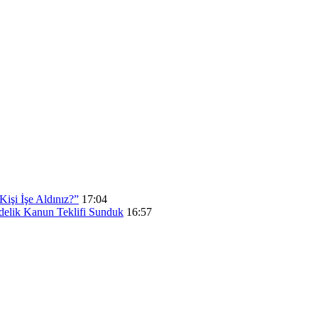
işi İşe Aldınız?”
17:04
elik Kanun Teklifi Sunduk
16:57