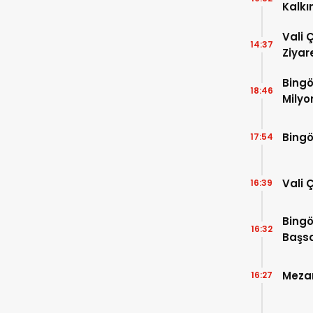
Kalkı
Vali 
14:37
Ziyar
Bingö
18:46
Milyo
Bingö
17:54
Vali 
16:39
Bingö
16:32
Başsa
Mezar
16:27