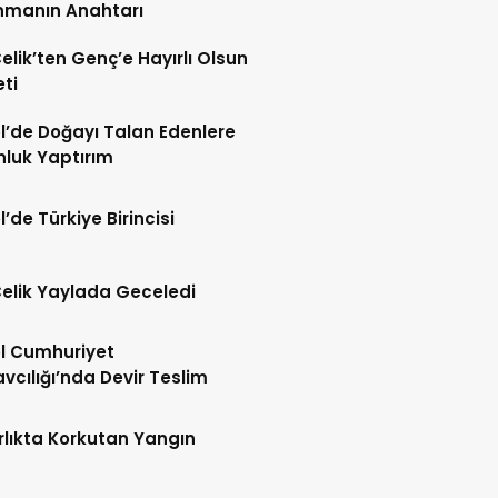
nmanın Anahtarı
Çelik’ten Genç’e Hayırlı Olsun
eti
l’de Doğayı Talan Edenlere
nluk Yaptırım
l’de Türkiye Birincisi
Çelik Yaylada Geceledi
l Cumhuriyet
vcılığı’nda Devir Teslim
lıkta Korkutan Yangın