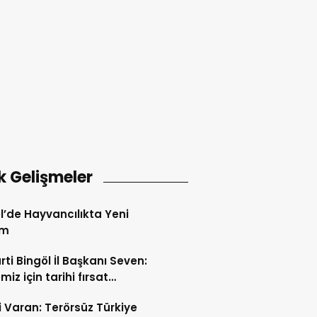
k Gelişmeler
l’de Hayvancılıkta Yeni
em
rti Bingöl İl Başkanı Seven:
iz için tarihi fırsat
releri açılıyor
i Varan: Terörsüz Türkiye