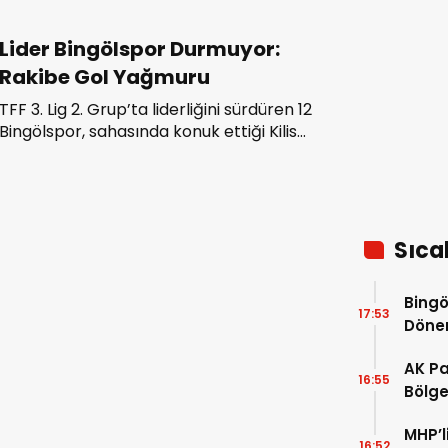
Lider Bingölspor Durmuyor:
Rakibe Gol Yağmuru
TFF 3. Lig 2. Grup’ta liderliğini sürdüren 12
Bingölspor, sahasında konuk ettiği Kilis
1984 Sporu 7-1 mağlup ederek en yakın
rakibiyle arasındaki puan farkını 12’ye
çıkardı.
Sıca
Bingö
17:53
Dön
AK Pa
16:55
Bölgem
pence
MHP’l
16:52