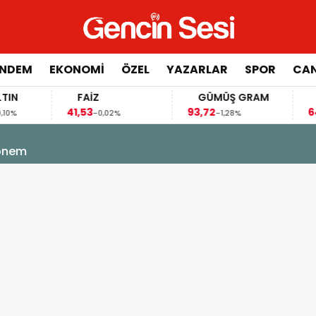
NDEM
EKONOMİ
ÖZEL
YAZARLAR
SPOR
CAN
FAİZ
GÜMÜŞ GRAM
BITCO
41,53
93,72
64.564,
-0,02%
-1,28%
 Bölgemiz için tarihi fırsat pencereleri açılıyor