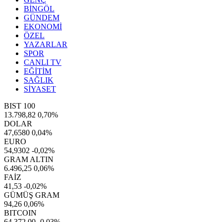
BİNGÖL
GÜNDEM
EKONOMİ
ÖZEL
YAZARLAR
SPOR
CANLI TV
EĞİTİM
SAĞLIK
SİYASET
BIST 100
13.798,82
0,70%
DOLAR
47,6580
0,04%
EURO
54,9302
-0,02%
GRAM ALTIN
6.496,25
0,06%
FAİZ
41,53
-0,02%
GÜMÜŞ GRAM
94,26
0,06%
BITCOIN
64.372,00
-0,03%