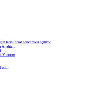
n tarihi fırsat pencereleri açılıyor
n Anahtarı
i
k Yaptırım
Teslim