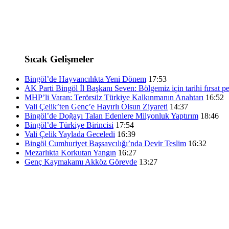
Sıcak Gelişmeler
Bingöl’de Hayvancılıkta Yeni Dönem
17:53
AK Parti Bingöl İl Başkanı Seven: Bölgemiz için tarihi fırsat pe
MHP’li Varan: Terörsüz Türkiye Kalkınmanın Anahtarı
16:52
Vali Çelik’ten Genç’e Hayırlı Olsun Ziyareti
14:37
Bingöl’de Doğayı Talan Edenlere Milyonluk Yaptırım
18:46
Bingöl’de Türkiye Birincisi
17:54
Vali Çelik Yaylada Geceledi
16:39
Bingöl Cumhuriyet Başsavcılığı’nda Devir Teslim
16:32
Mezarlıkta Korkutan Yangın
16:27
Genç Kaymakamı Akköz Görevde
13:27