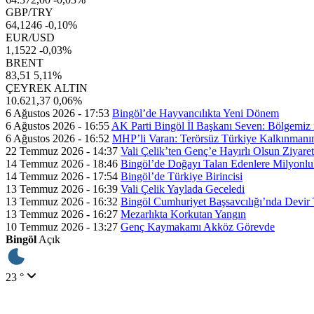
GBP/TRY
64,1246
-0,10%
EUR/USD
1,1522
-0,03%
BRENT
83,51
5,11%
ÇEYREK ALTIN
10.621,37
0,06%
6 Ağustos 2026 - 17:53
Bingöl’de Hayvancılıkta Yeni Dönem
6 Ağustos 2026 - 16:55
AK Parti Bingöl İl Başkanı Seven: Bölgemiz içi
6 Ağustos 2026 - 16:52
MHP’li Varan: Terörsüz Türkiye Kalkınmanı
22 Temmuz 2026 - 14:37
Vali Çelik’ten Genç’e Hayırlı Olsun Ziyaret
14 Temmuz 2026 - 18:46
Bingöl’de Doğayı Talan Edenlere Milyonlu
14 Temmuz 2026 - 17:54
Bingöl’de Türkiye Birincisi
13 Temmuz 2026 - 16:39
Vali Çelik Yaylada Geceledi
13 Temmuz 2026 - 16:32
Bingöl Cumhuriyet Başsavcılığı’nda Devir 
13 Temmuz 2026 - 16:27
Mezarlıkta Korkutan Yangın
10 Temmuz 2026 - 13:27
Genç Kaymakamı Akköz Görevde
Bingöl
Açık
23 °