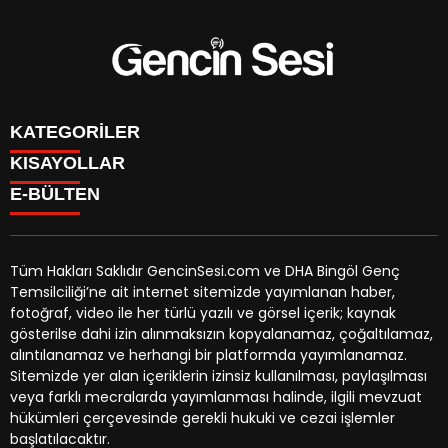
KATEGORİLER
KISAYOLLAR
GENÇ
E-BÜLTEN
BİNGÖL
BURÇLAR
KÖŞE YAZILARI
CANLI TV
GÜNDEM
FİKSTÜR
ÖZEL HABER
Tüm Hakları Saklıdır GencinSesi.com ve DHA Bingöl Genç
HAVA DURUMU
EKONOMİ
Temsilciliği’ne ait internet sitemizde yayımlanan haber,
NÖBETÇİ ECZANELER
gencinsesi.com
e-bültenine abone olarak, tarafınıza haber,
YEREL HABERLER
fotoğraf, video ile her türlü yazılı ve görsel içerik; kaynak
TRAFİK DURUMU
duyuru ve kampanya içerikli e-postaların gönderilmesini
CANLI BORSA
gösterilse dahi izin alınmaksızın kopyalanamaz, çoğaltılamaz,
YEREL HABERLER
kabul etmiş olursunuz.
KÜNYE
alıntılanamaz ve herhangi bir platformda yayımlanamaz.
GAZETELER
İLETİŞİM
Sitemizde yer alan içeriklerin izinsiz kullanılması, paylaşılması
veya farklı mecralarda yayımlanması halinde, ilgili mevzuat
hükümleri çerçevesinde gerekli hukuki ve cezai işlemler
başlatılacaktır.