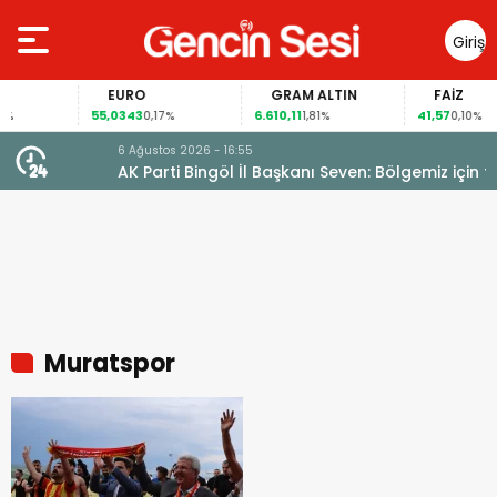
Giriş
Yap
EURO
GRAM ALTIN
FAİZ
55,0343
6.610,11
41,57
0,17%
1,81%
0,10%
6 Ağustos 2026 - 16:55
AK Parti Bingöl İl Başkanı Seven: Bölgemiz için tarihi
fırsat pencereleri açılıyor
Muratspor