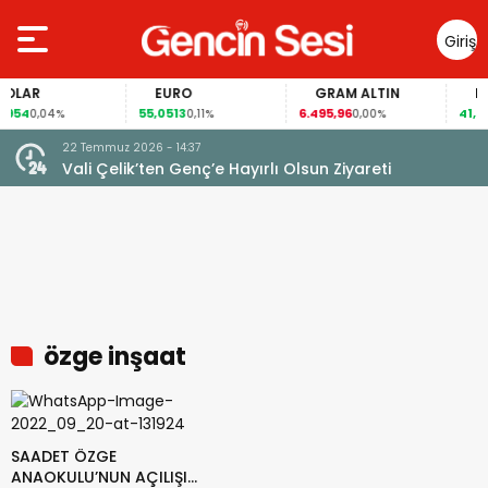
Giriş
Yap
LAR
EURO
GRAM ALTIN
FAİZ
54
55,0513
6.495,96
41,57
0,04%
0,11%
0,00%
0,
22 Temmuz 2026 - 14:37
Vali Çelik’ten Genç’e Hayırlı Olsun Ziyareti
özge inşaat
SAADET ÖZGE
ANAOKULU’NUN AÇILIŞI