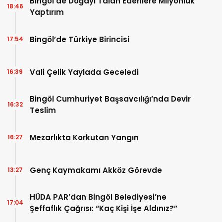
Bingöl’de Doğayı Talan Edenlere Milyonluk
18:46
Yaptırım
Bingöl’de Türkiye Birincisi
17:54
Vali Çelik Yaylada Geceledi
16:39
Bingöl Cumhuriyet Başsavcılığı’nda Devir
16:32
Teslim
Mezarlıkta Korkutan Yangın
16:27
Genç Kaymakamı Akköz Görevde
13:27
HÜDA PAR’dan Bingöl Belediyesi’ne
17:04
Şeffaflık Çağrısı: “Kaç Kişi İşe Aldınız?”