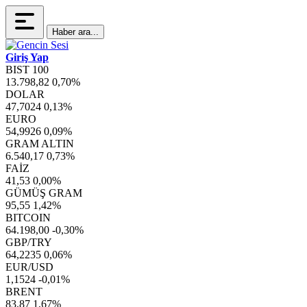
Haber ara...
Giriş Yap
BIST 100
13.798,82
0,70%
DOLAR
47,7024
0,13%
EURO
54,9926
0,09%
GRAM ALTIN
6.540,17
0,73%
FAİZ
41,53
0,00%
GÜMÜŞ GRAM
95,55
1,42%
BITCOIN
64.198,00
-0,30%
GBP/TRY
64,2235
0,06%
EUR/USD
1,1524
-0,01%
BRENT
83,87
1,67%