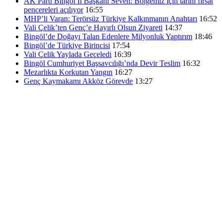
AK Parti Bingöl İl Başkanı Seven: Bölgemiz için tarihi fırsat
pencereleri açılıyor
16:55
MHP’li Varan: Terörsüz Türkiye Kalkınmanın Anahtarı
16:52
Vali Çelik’ten Genç’e Hayırlı Olsun Ziyareti
14:37
Bingöl’de Doğayı Talan Edenlere Milyonluk Yaptırım
18:46
Bingöl’de Türkiye Birincisi
17:54
Vali Çelik Yaylada Geceledi
16:39
Bingöl Cumhuriyet Başsavcılığı’nda Devir Teslim
16:32
Mezarlıkta Korkutan Yangın
16:27
Genç Kaymakamı Akköz Görevde
13:27