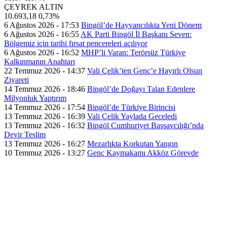
ÇEYREK ALTIN
10.693,18
0,73%
6 Ağustos 2026 - 17:53
Bingöl’de Hayvancılıkta Yeni Dönem
6 Ağustos 2026 - 16:55
AK Parti Bingöl İl Başkanı Seven:
Bölgemiz için tarihi fırsat pencereleri açılıyor
6 Ağustos 2026 - 16:52
MHP’li Varan: Terörsüz Türkiye
Kalkınmanın Anahtarı
22 Temmuz 2026 - 14:37
Vali Çelik’ten Genç’e Hayırlı Olsun
Ziyareti
14 Temmuz 2026 - 18:46
Bingöl’de Doğayı Talan Edenlere
Milyonluk Yaptırım
14 Temmuz 2026 - 17:54
Bingöl’de Türkiye Birincisi
13 Temmuz 2026 - 16:39
Vali Çelik Yaylada Geceledi
13 Temmuz 2026 - 16:32
Bingöl Cumhuriyet Başsavcılığı’nda
Devir Teslim
13 Temmuz 2026 - 16:27
Mezarlıkta Korkutan Yangın
10 Temmuz 2026 - 13:27
Genç Kaymakamı Akköz Görevde