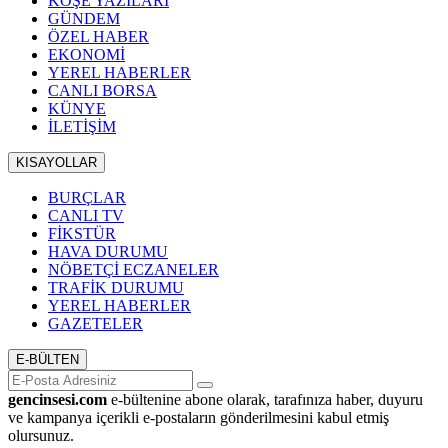
KÖŞE YAZILARI
GÜNDEM
ÖZEL HABER
EKONOMİ
YEREL HABERLER
CANLI BORSA
KÜNYE
İLETİŞİM
KISAYOLLAR
BURÇLAR
CANLI TV
FİKSTÜR
HAVA DURUMU
NÖBETÇİ ECZANELER
TRAFİK DURUMU
YEREL HABERLER
GAZETELER
E-BÜLTEN
gencinsesi.com
e-bültenine abone olarak, tarafınıza haber, duyuru
ve kampanya içerikli e-postaların gönderilmesini kabul etmiş
olursunuz.