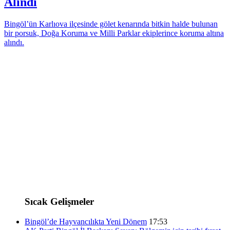
Alındı
Bingöl’ün Karlıova ilçesinde gölet kenarında bitkin halde bulunan
bir porsuk, Doğa Koruma ve Milli Parklar ekiplerince koruma altına
alındı.
Sıcak Gelişmeler
Bingöl’de Hayvancılıkta Yeni Dönem
17:53