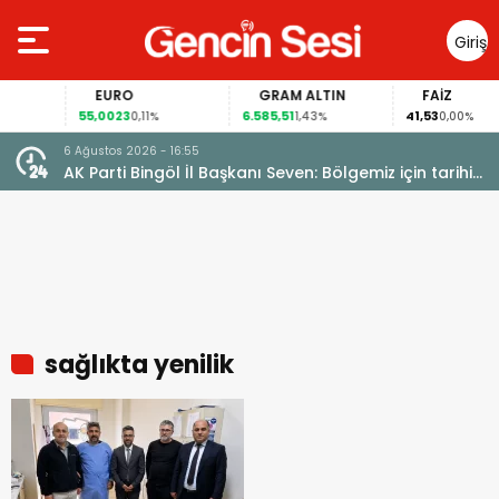
Giriş
Yap
EURO
GRAM ALTIN
FAİZ
55,0023
6.585,51
41,53
0,11%
1,43%
0,00%
6 Ağustos 2026 - 16:55
AK Parti Bingöl İl Başkanı Seven: Bölgemiz için tarihi
fırsat pencereleri açılıyor
sağlıkta yenilik