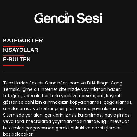
KATEGORİLER
KISAYOLLAR
GENÇ
E-BÜLTEN
BİNGÖL
BURÇLAR
KÖŞE YAZILARI
CANLI TV
GÜNDEM
FİKSTÜR
ÖZEL HABER
Tüm Hakları Saklıdır GencinSesi.com ve DHA Bingöl Genç
HAVA DURUMU
EKONOMİ
Temsilciliği’ne ait internet sitemizde yayımlanan haber,
NÖBETÇİ ECZANELER
gencinsesi.com
e-bültenine abone olarak, tarafınıza haber,
YEREL HABERLER
fotoğraf, video ile her türlü yazılı ve görsel içerik; kaynak
TRAFİK DURUMU
duyuru ve kampanya içerikli e-postaların gönderilmesini
CANLI BORSA
gösterilse dahi izin alınmaksızın kopyalanamaz, çoğaltılamaz,
YEREL HABERLER
kabul etmiş olursunuz.
KÜNYE
alıntılanamaz ve herhangi bir platformda yayımlanamaz.
GAZETELER
İLETİŞİM
Sitemizde yer alan içeriklerin izinsiz kullanılması, paylaşılması
veya farklı mecralarda yayımlanması halinde, ilgili mevzuat
hükümleri çerçevesinde gerekli hukuki ve cezai işlemler
başlatılacaktır.