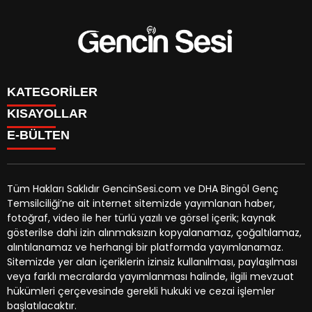
KATEGORİLER
KISAYOLLAR
GENÇ
E-BÜLTEN
BİNGÖL
BURÇLAR
KÖŞE YAZILARI
CANLI TV
GÜNDEM
FİKSTÜR
ÖZEL HABER
Tüm Hakları Saklıdır GencinSesi.com ve DHA Bingöl Genç
HAVA DURUMU
EKONOMİ
Temsilciliği’ne ait internet sitemizde yayımlanan haber,
NÖBETÇİ ECZANELER
gencinsesi.com
e-bültenine abone olarak, tarafınıza haber,
YEREL HABERLER
fotoğraf, video ile her türlü yazılı ve görsel içerik; kaynak
TRAFİK DURUMU
duyuru ve kampanya içerikli e-postaların gönderilmesini
CANLI BORSA
gösterilse dahi izin alınmaksızın kopyalanamaz, çoğaltılamaz,
YEREL HABERLER
kabul etmiş olursunuz.
KÜNYE
alıntılanamaz ve herhangi bir platformda yayımlanamaz.
GAZETELER
İLETİŞİM
Sitemizde yer alan içeriklerin izinsiz kullanılması, paylaşılması
veya farklı mecralarda yayımlanması halinde, ilgili mevzuat
hükümleri çerçevesinde gerekli hukuki ve cezai işlemler
başlatılacaktır.