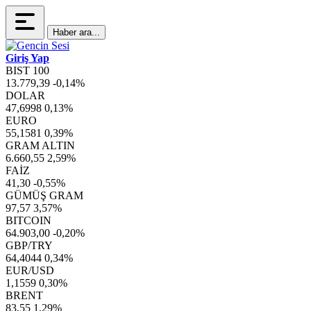
Haber ara...
Giriş Yap
BIST 100
13.779,39
-0,14%
DOLAR
47,6998
0,13%
EURO
55,1581
0,39%
GRAM ALTIN
6.660,55
2,59%
FAİZ
41,30
-0,55%
GÜMÜŞ GRAM
97,57
3,57%
BITCOIN
64.903,00
-0,20%
GBP/TRY
64,4044
0,34%
EUR/USD
1,1559
0,30%
BRENT
83,55
1,29%