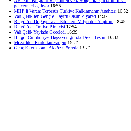
AK Parti Bingöl İl Başkanı Seven: Bölgemiz için tarihi fırsat
pencereleri açılıyor
16:55
MHP’li Varan: Terörsüz Türkiye Kalkınmanın Anahtarı
16:52
Vali Çelik’ten Genç’e Hayırlı Olsun Ziyareti
14:37
Bingöl’de Doğayı Talan Edenlere Milyonluk Yaptırım
18:46
Bingöl’de Türkiye Birincisi
17:54
Vali Çelik Yaylada Geceledi
16:39
Bingöl Cumhuriyet Başsavcılığı’nda Devir Teslim
16:32
Mezarlıkta Korkutan Yangın
16:27
Genç Kaymakamı Akköz Görevde
13:27