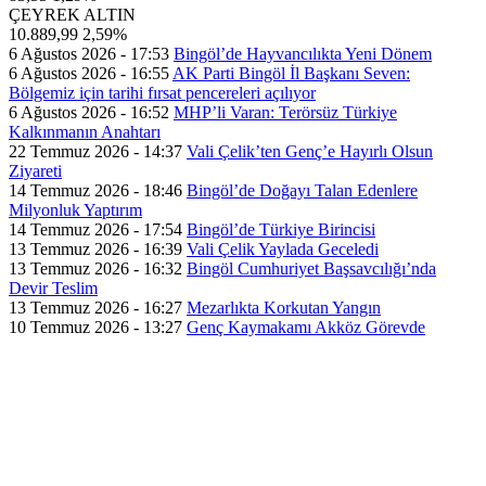
ÇEYREK ALTIN
10.889,99
2,59%
6 Ağustos 2026 - 17:53
Bingöl’de Hayvancılıkta Yeni Dönem
6 Ağustos 2026 - 16:55
AK Parti Bingöl İl Başkanı Seven:
Bölgemiz için tarihi fırsat pencereleri açılıyor
6 Ağustos 2026 - 16:52
MHP’li Varan: Terörsüz Türkiye
Kalkınmanın Anahtarı
22 Temmuz 2026 - 14:37
Vali Çelik’ten Genç’e Hayırlı Olsun
Ziyareti
14 Temmuz 2026 - 18:46
Bingöl’de Doğayı Talan Edenlere
Milyonluk Yaptırım
14 Temmuz 2026 - 17:54
Bingöl’de Türkiye Birincisi
13 Temmuz 2026 - 16:39
Vali Çelik Yaylada Geceledi
13 Temmuz 2026 - 16:32
Bingöl Cumhuriyet Başsavcılığı’nda
Devir Teslim
13 Temmuz 2026 - 16:27
Mezarlıkta Korkutan Yangın
10 Temmuz 2026 - 13:27
Genç Kaymakamı Akköz Görevde