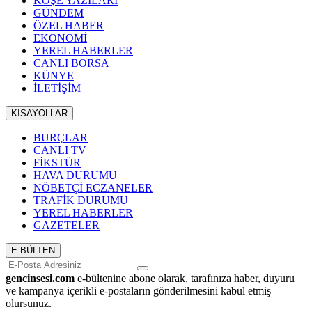
KÖŞE YAZILARI
GÜNDEM
ÖZEL HABER
EKONOMİ
YEREL HABERLER
CANLI BORSA
KÜNYE
İLETİŞİM
KISAYOLLAR
BURÇLAR
CANLI TV
FİKSTÜR
HAVA DURUMU
NÖBETÇİ ECZANELER
TRAFİK DURUMU
YEREL HABERLER
GAZETELER
E-BÜLTEN
gencinsesi.com
e-bültenine abone olarak, tarafınıza haber, duyuru
ve kampanya içerikli e-postaların gönderilmesini kabul etmiş
olursunuz.