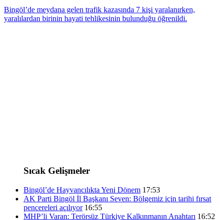
Bingöl’de meydana gelen trafik kazasında 7 kişi yaralanırken,
yaralılardan birinin hayati tehlikesinin bulunduğu öğrenildi.
Sıcak Gelişmeler
Bingöl’de Hayvancılıkta Yeni Dönem
17:53
AK Parti Bingöl İl Başkanı Seven: Bölgemiz için tarihi fırsat
pencereleri açılıyor
16:55
MHP’li Varan: Terörsüz Türkiye Kalkınmanın Anahtarı
16:52