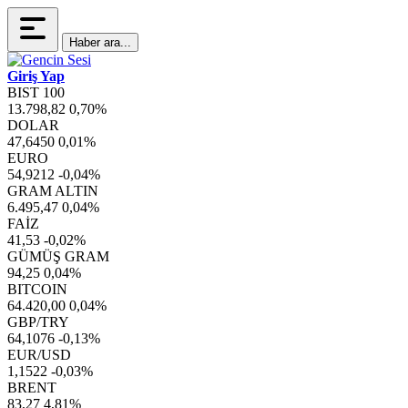
Haber ara...
Giriş Yap
BIST 100
13.798,82
0,70%
DOLAR
47,6450
0,01%
EURO
54,9212
-0,04%
GRAM ALTIN
6.495,47
0,04%
FAİZ
41,53
-0,02%
GÜMÜŞ GRAM
94,25
0,04%
BITCOIN
64.420,00
0,04%
GBP/TRY
64,1076
-0,13%
EUR/USD
1,1522
-0,03%
BRENT
83,27
4,81%