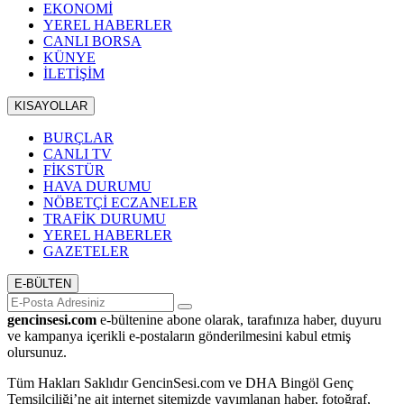
EKONOMİ
YEREL HABERLER
CANLI BORSA
KÜNYE
İLETİŞİM
KISAYOLLAR
BURÇLAR
CANLI TV
FİKSTÜR
HAVA DURUMU
NÖBETÇİ ECZANELER
TRAFİK DURUMU
YEREL HABERLER
GAZETELER
E-BÜLTEN
gencinsesi.com
e-bültenine abone olarak, tarafınıza haber, duyuru
ve kampanya içerikli e-postaların gönderilmesini kabul etmiş
olursunuz.
Tüm Hakları Saklıdır GencinSesi.com ve DHA Bingöl Genç
Temsilciliği’ne ait internet sitemizde yayımlanan haber, fotoğraf,