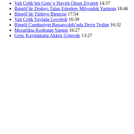
Vali Çelik’ten Genç’e Hayırlı Olsun Ziyareti
14:37
Bingöl’de Doğayı Talan Edenlere Milyonluk Yaptırım
18:46
Bingöl’de Türkiye Birincisi
17:54
Vali Çelik Yaylada Geceledi
16:39
Bingöl Cumhuriyet Başsavcılığı’nda Devir Teslim
16:32
Mezarlıkta Korkutan Yangın
16:27
Genç Kaymakamı Akköz Görevde
13:27