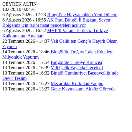
ÇEYREK ALTIN
10.620,10
0,04%
6 Ağustos 2026 - 17:53
Bingöl’de Hayvancılıkta Yeni Dönem
6 Ağustos 2026 - 16:55
AK Parti Bingöl İl Başkanı Seven:
Bölgemiz için tarihi fırsat pencereleri açılıyor
6 Ağustos 2026 - 16:52
MHP’li Varan: Terörsüz Türkiye
Kalkınmanın Anahtarı
22 Temmuz 2026 - 14:37
Vali Çelik’ten Genç’e Hayırlı Olsun
Ziyareti
14 Temmuz 2026 - 18:46
Bingöl’de Doğayı Talan Edenlere
Milyonluk Yaptırım
14 Temmuz 2026 - 17:54
Bingöl’de Türkiye Birincisi
13 Temmuz 2026 - 16:39
Vali Çelik Yaylada Geceledi
13 Temmuz 2026 - 16:32
Bingöl Cumhuriyet Başsavcılığı’nda
Devir Teslim
13 Temmuz 2026 - 16:27
Mezarlıkta Korkutan Yangın
10 Temmuz 2026 - 13:27
Genç Kaymakamı Akköz Görevde