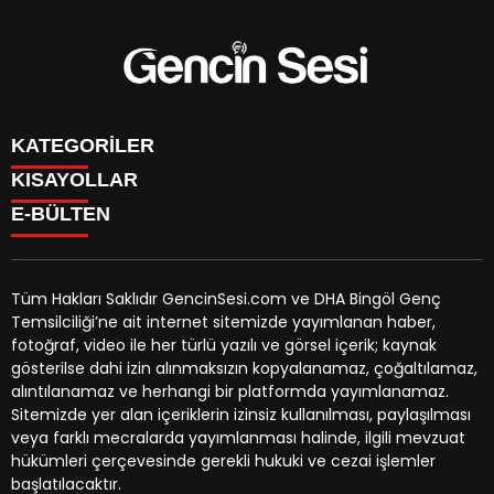
KATEGORİLER
KISAYOLLAR
GENÇ
E-BÜLTEN
BİNGÖL
BURÇLAR
KÖŞE YAZILARI
CANLI TV
GÜNDEM
FİKSTÜR
ÖZEL HABER
Tüm Hakları Saklıdır GencinSesi.com ve DHA Bingöl Genç
HAVA DURUMU
EKONOMİ
Temsilciliği’ne ait internet sitemizde yayımlanan haber,
NÖBETÇİ ECZANELER
gencinsesi.com
e-bültenine abone olarak, tarafınıza haber,
YEREL HABERLER
fotoğraf, video ile her türlü yazılı ve görsel içerik; kaynak
TRAFİK DURUMU
duyuru ve kampanya içerikli e-postaların gönderilmesini
CANLI BORSA
gösterilse dahi izin alınmaksızın kopyalanamaz, çoğaltılamaz,
YEREL HABERLER
kabul etmiş olursunuz.
KÜNYE
alıntılanamaz ve herhangi bir platformda yayımlanamaz.
GAZETELER
İLETİŞİM
Sitemizde yer alan içeriklerin izinsiz kullanılması, paylaşılması
veya farklı mecralarda yayımlanması halinde, ilgili mevzuat
hükümleri çerçevesinde gerekli hukuki ve cezai işlemler
başlatılacaktır.