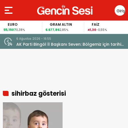
Giriş
Yap
EURO
GRAM ALTIN
FAİZ
55,1507
6.677,86
41,30
0,38%
2,85%
-0,55%
6 Ağustos 2026 - 16:55
AK Parti Bingöl İl Başkanı Seven: Bölgemiz için tarihi
fırsat pencereleri açılıyor
sihirbaz gösterisi