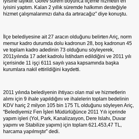
iyisine layıktır. Görev sürem boyunca ilçeme hizmetin en
iyisini yaptım. Kalan 2 yıllık süremde halkımın desteğiyle
hizmet çalışmalarımızı daha da artıracağız” diye konuştu.
İlçe belediyesine ait 27 aracın olduğunu belirten Ariç, norm
memur kadro durumda dolu kadronun 28, boş kadronun 45
ve toplam kadro adedinin 73 olduğunu söyleyerek,
2011yılında 17 adet kadrolu İstihdam edildiğini ve 2011 yılı
içerisinde 11 işçi 6111 sayılı yasa kapsamında başka
kurumlara nakil ettirildiğini kaydetti.
2011 yılında belediyenin ihtiyacı olan mal ve hizmetlerin
alımı için 9 ihale yapıldığını ve ihalelerin toplam bedelinin
KDV hariç 2 milyon 105 bin 175 TL olduğunu söyleyen Ariç,
“Belediyemiz Fen İşleri Müdürlüğünce 2011 Yılı içerinde
yapım işleri (Yol, Park, Kanalizasyon, Dere Islahı, Duvar
yapımı ve Stabilize yapımı) için toplam 621.453,47 TL,
harcama yapılmıştır” dedi.