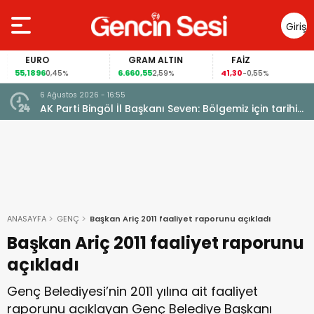
Giriş
Yap
EURO
GRAM ALTIN
FAİZ
55,1896
6.660,55
41,30
0,45%
2,59%
-0,55%
6 Ağustos 2026 - 16:55
AK Parti Bingöl İl Başkanı Seven: Bölgemiz için tarihi
fırsat pencereleri açılıyor
ANASAYFA
GENÇ
Başkan Ariç 2011 faaliyet raporunu açıkladı
Başkan Ariç 2011 faaliyet raporunu
açıkladı
Genç Belediyesi’nin 2011 yılına ait faaliyet
raporunu açıklayan Genç Belediye Başkanı