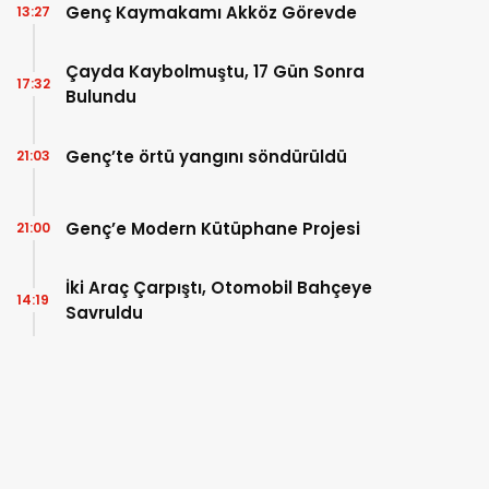
Genç Kaymakamı Akköz Görevde
13:27
Çayda Kaybolmuştu, 17 Gün Sonra
17:32
Bulundu
Genç’te örtü yangını söndürüldü
21:03
Genç’e Modern Kütüphane Projesi
21:00
İki Araç Çarpıştı, Otomobil Bahçeye
14:19
Savruldu