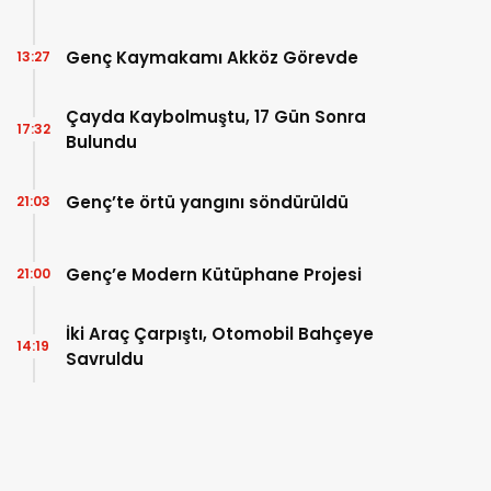
Genç Kaymakamı Akköz Görevde
13:27
Çayda Kaybolmuştu, 17 Gün Sonra
17:32
Bulundu
Genç’te örtü yangını söndürüldü
21:03
Genç’e Modern Kütüphane Projesi
21:00
İki Araç Çarpıştı, Otomobil Bahçeye
14:19
Savruldu