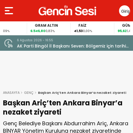
Giriş
Yap
GRAM ALTIN
FAİZ
GÜMÜŞ 
6.546,80
41,53
95,62
9%
0,83%
0,00%
1,49%
6 Ağustos 2026 - 16:55
AK Parti Bingöl İl Başkanı Seven: Bölgemiz için tarihi
fırsat pencereleri açılıyor
ANASAYFA
GENÇ
Başkan Ariç’ten Ankara Binyar’a nezaket ziyareti
Başkan Ariç’ten Ankara Binyar’a
nezaket ziyareti
Genç Belediye Başkanı Abdurrahim Ariç, Ankara
BİNYAR Yönetim Kuruluna nezaket ziyaretinde