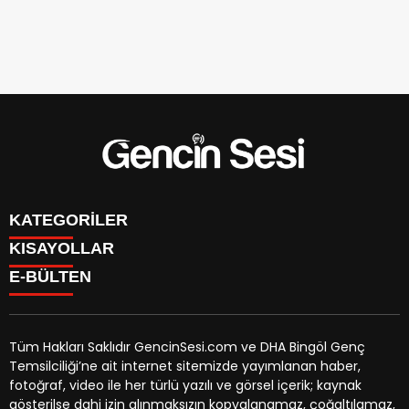
KATEGORİLER
KISAYOLLAR
GENÇ
E-BÜLTEN
BİNGÖL
BURÇLAR
KÖŞE YAZILARI
CANLI TV
GÜNDEM
FİKSTÜR
ÖZEL HABER
Tüm Hakları Saklıdır GencinSesi.com ve DHA Bingöl Genç
HAVA DURUMU
EKONOMİ
Temsilciliği’ne ait internet sitemizde yayımlanan haber,
NÖBETÇİ ECZANELER
gencinsesi.com
e-bültenine abone olarak, tarafınıza haber,
YEREL HABERLER
fotoğraf, video ile her türlü yazılı ve görsel içerik; kaynak
TRAFİK DURUMU
duyuru ve kampanya içerikli e-postaların gönderilmesini
CANLI BORSA
gösterilse dahi izin alınmaksızın kopyalanamaz, çoğaltılamaz,