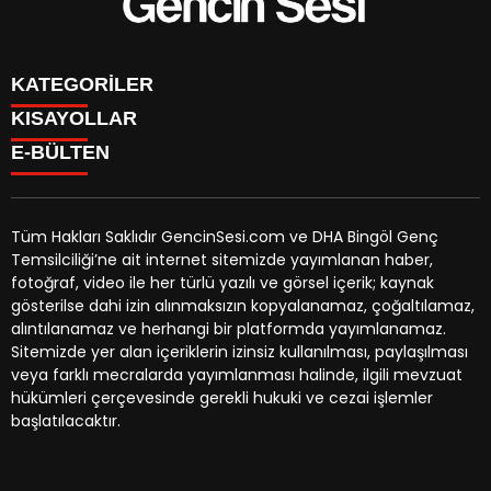
KATEGORİLER
KISAYOLLAR
GENÇ
E-BÜLTEN
BİNGÖL
BURÇLAR
KÖŞE YAZILARI
CANLI TV
GÜNDEM
FİKSTÜR
ÖZEL HABER
Tüm Hakları Saklıdır GencinSesi.com ve DHA Bingöl Genç
HAVA DURUMU
EKONOMİ
Temsilciliği’ne ait internet sitemizde yayımlanan haber,
NÖBETÇİ ECZANELER
gencinsesi.com
e-bültenine abone olarak, tarafınıza haber,
YEREL HABERLER
fotoğraf, video ile her türlü yazılı ve görsel içerik; kaynak
TRAFİK DURUMU
duyuru ve kampanya içerikli e-postaların gönderilmesini
CANLI BORSA
gösterilse dahi izin alınmaksızın kopyalanamaz, çoğaltılamaz,
YEREL HABERLER
kabul etmiş olursunuz.
KÜNYE
alıntılanamaz ve herhangi bir platformda yayımlanamaz.
GAZETELER
İLETİŞİM
Sitemizde yer alan içeriklerin izinsiz kullanılması, paylaşılması
veya farklı mecralarda yayımlanması halinde, ilgili mevzuat
hükümleri çerçevesinde gerekli hukuki ve cezai işlemler
başlatılacaktır.