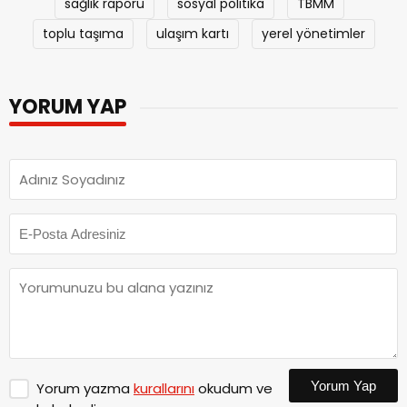
sağlık raporu
sosyal politika
TBMM
toplu taşıma
ulaşım kartı
yerel yönetimler
YORUM YAP
Yorum Yap
Yorum yazma
kurallarını
okudum ve