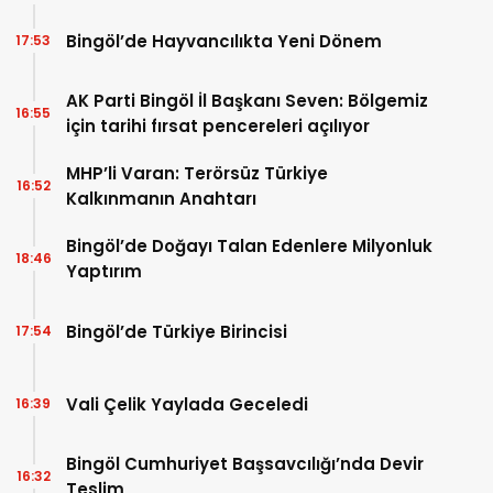
Bingöl’de Hayvancılıkta Yeni Dönem
17:53
AK Parti Bingöl İl Başkanı Seven: Bölgemiz
16:55
için tarihi fırsat pencereleri açılıyor
MHP’li Varan: Terörsüz Türkiye
16:52
Kalkınmanın Anahtarı
Bingöl’de Doğayı Talan Edenlere Milyonluk
18:46
Yaptırım
Bingöl’de Türkiye Birincisi
17:54
Vali Çelik Yaylada Geceledi
16:39
Bingöl Cumhuriyet Başsavcılığı’nda Devir
16:32
Teslim