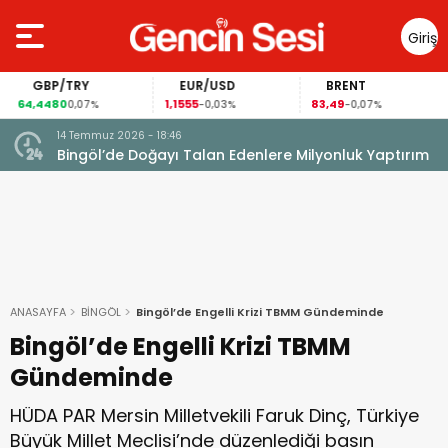
Giriş
Yap
GBP/TRY
EUR/USD
BRENT
64,4480
1,1555
83,49
0,07%
-0,03%
-0,07%
14 Temmuz 2026 - 18:46
Bingöl’de Doğayı Talan Edenlere Milyonluk Yaptırım
ANASAYFA
BİNGÖL
Bingöl’de Engelli Krizi TBMM Gündeminde
Bingöl’de Engelli Krizi TBMM
Gündeminde
HÜDA PAR Mersin Milletvekili Faruk Dinç, Türkiye
Büyük Millet Meclisi’nde düzenlediği basın