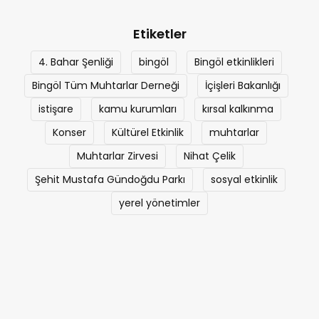
Etiketler
4. Bahar Şenliği
bingöl
Bingöl etkinlikleri
Bingöl Tüm Muhtarlar Derneği
İçişleri Bakanlığı
istişare
kamu kurumları
kırsal kalkınma
Konser
Kültürel Etkinlik
muhtarlar
Muhtarlar Zirvesi
Nihat Çelik
Şehit Mustafa Gündoğdu Parkı
sosyal etkinlik
yerel yönetimler