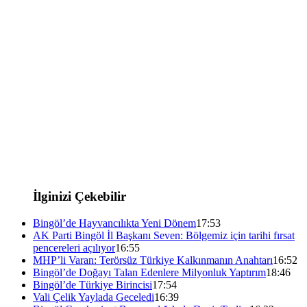
İlginizi Çekebilir
Bingöl’de Hayvancılıkta Yeni Dönem
17:53
AK Parti Bingöl İl Başkanı Seven: Bölgemiz için tarihi fırsat
pencereleri açılıyor
16:55
MHP’li Varan: Terörsüz Türkiye Kalkınmanın Anahtarı
16:52
Bingöl’de Doğayı Talan Edenlere Milyonluk Yaptırım
18:46
Bingöl’de Türkiye Birincisi
17:54
Vali Çelik Yaylada Geceledi
16:39