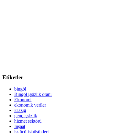
Etiketler
bingöl
Bingöl işsizlik oranı
Ekonomi
ekonomik veriler
Elazığ
genç işsizlik
hizmet sektörü
İnşaat
işgücü istatistikleri