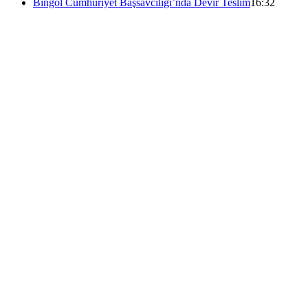
Bingöl Cumhuriyet Başsavcılığı’nda Devir Teslim
16:32