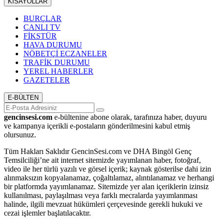
KISAYOLLAR
BURÇLAR
CANLI TV
FİKSTÜR
HAVA DURUMU
NÖBETÇİ ECZANELER
TRAFİK DURUMU
YEREL HABERLER
GAZETELER
E-BÜLTEN
gencinsesi.com
e-bültenine abone olarak, tarafınıza haber, duyuru
ve kampanya içerikli e-postaların gönderilmesini kabul etmiş
olursunuz.
Tüm Hakları Saklıdır GencinSesi.com ve DHA Bingöl Genç
Temsilciliği’ne ait internet sitemizde yayımlanan haber, fotoğraf,
video ile her türlü yazılı ve görsel içerik; kaynak gösterilse dahi izin
alınmaksızın kopyalanamaz, çoğaltılamaz, alıntılanamaz ve herhangi
bir platformda yayımlanamaz. Sitemizde yer alan içeriklerin izinsiz
kullanılması, paylaşılması veya farklı mecralarda yayımlanması
halinde, ilgili mevzuat hükümleri çerçevesinde gerekli hukuki ve
cezai işlemler başlatılacaktır.