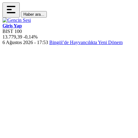
Haber ara...
Giriş Yap
BIST 100
13.779,39
-0,14%
4
6 Ağustos 2026 - 17:53
Bingöl’de Hayvancılıkta Yeni Dönem
6
B