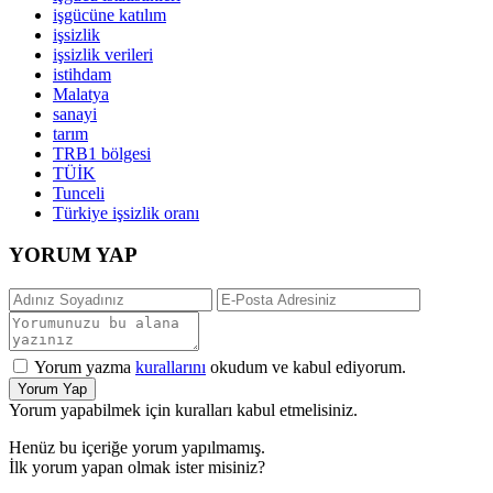
işgücüne katılım
işsizlik
işsizlik verileri
istihdam
Malatya
sanayi
tarım
TRB1 bölgesi
TÜİK
Tunceli
Türkiye işsizlik oranı
YORUM YAP
Yorum yazma
kurallarını
okudum ve kabul ediyorum.
Yorum Yap
Yorum yapabilmek için kuralları kabul etmelisiniz.
Henüz bu içeriğe yorum yapılmamış.
İlk yorum yapan olmak ister misiniz?