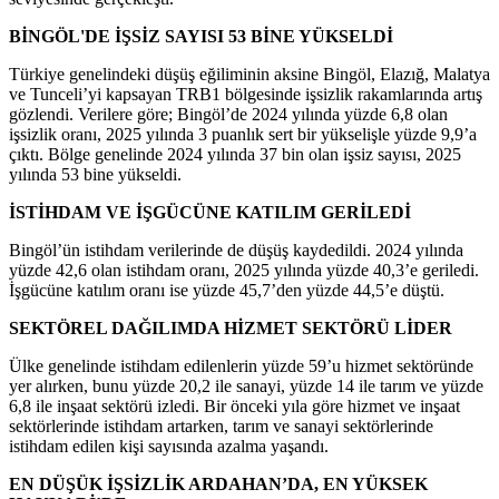
BİNGÖL'DE İŞSİZ SAYISI 53 BİNE YÜKSELDİ
Türkiye genelindeki düşüş eğiliminin aksine Bingöl, Elazığ, Malatya
ve Tunceli’yi kapsayan TRB1 bölgesinde işsizlik rakamlarında artış
gözlendi. Verilere göre; Bingöl’de 2024 yılında yüzde 6,8 olan
işsizlik oranı, 2025 yılında 3 puanlık sert bir yükselişle yüzde 9,9’a
çıktı. Bölge genelinde 2024 yılında 37 bin olan işsiz sayısı, 2025
yılında 53 bine yükseldi.
İSTİHDAM VE İŞGÜCÜNE KATILIM GERİLEDİ
Bingöl’ün istihdam verilerinde de düşüş kaydedildi. 2024 yılında
yüzde 42,6 olan istihdam oranı, 2025 yılında yüzde 40,3’e geriledi.
İşgücüne katılım oranı ise yüzde 45,7’den yüzde 44,5’e düştü.
SEKTÖREL DAĞILIMDA HİZMET SEKTÖRÜ LİDER
Ülke genelinde istihdam edilenlerin yüzde 59’u hizmet sektöründe
yer alırken, bunu yüzde 20,2 ile sanayi, yüzde 14 ile tarım ve yüzde
6,8 ile inşaat sektörü izledi. Bir önceki yıla göre hizmet ve inşaat
sektörlerinde istihdam artarken, tarım ve sanayi sektörlerinde
istihdam edilen kişi sayısında azalma yaşandı.
EN DÜŞÜK İŞSİZLİK ARDAHAN’DA, EN YÜKSEK